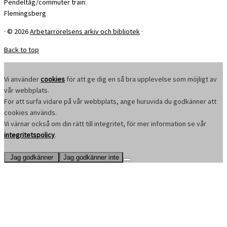
Pendeltåg/commuter train:
Flemingsberg
·
© 2026
Arbetarrörelsens arkiv och bibliotek
·
Back to top
Vi använder
cookies
för att ge dig en så bra upplevelse som möjligt av
vår webbplats.
För att surfa vidare på vår webbplats, ange huruvida du godkänner att
cookies används.
Vi värnar också om din rätt till integritet, för mer information se vår
integritetspolicy
.
Jag godkänner
Jag godkänner inte