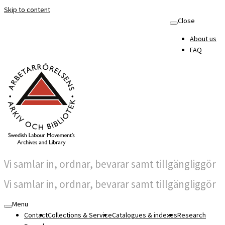
Skip to content
Close
About us
FAQ
Vi samlar in, ordnar, bevarar samt tillgängliggör
Vi samlar in, ordnar, bevarar samt tillgängliggör
Menu
Contact
Collections & Service
Catalogues & indexes
Research