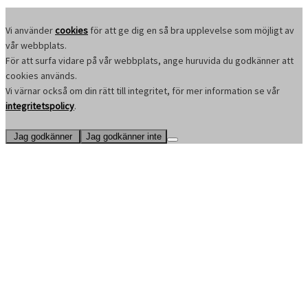
Vi använder
cookies
för att ge dig en så bra upplevelse som möjligt av
vår webbplats.
För att surfa vidare på vår webbplats, ange huruvida du godkänner att
cookies används.
Vi värnar också om din rätt till integritet, för mer information se vår
integritetspolicy
.
Jag godkänner
Jag godkänner inte