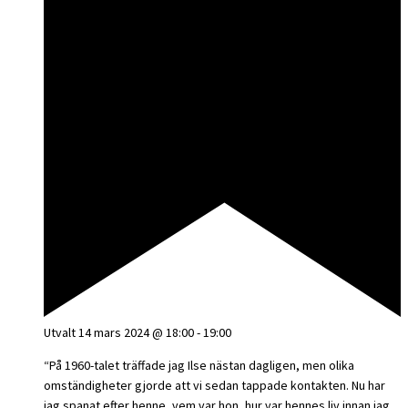
Utvalt
14 mars 2024 @ 18:00
-
19:00
“På 1960-talet träffade jag Ilse nästan dagligen, men olika
omständigheter gjorde att vi sedan tappade kontakten. Nu har
jag spanat efter henne, vem var hon, hur var hennes liv innan jag