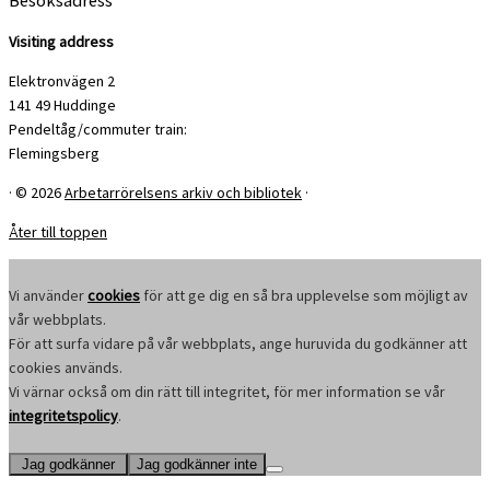
Visiting address
Elektronvägen 2
141 49 Huddinge
Pendeltåg/commuter train:
Flemingsberg
·
© 2026
Arbetarrörelsens arkiv och bibliotek
·
Åter till toppen
Vi använder
cookies
för att ge dig en så bra upplevelse som möjligt av
vår webbplats.
För att surfa vidare på vår webbplats, ange huruvida du godkänner att
cookies används.
Vi värnar också om din rätt till integritet, för mer information se vår
integritetspolicy
.
Jag godkänner
Jag godkänner inte