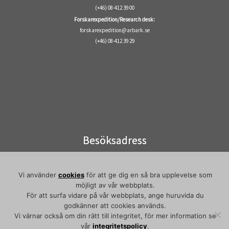
i
(+46) 08-412 39 00
Forskarexpedition/Research desk:
g
forskarexpedition@arbark.se
a
(+46) 08-412 39 29
t
i
o
n
Besöksadress
Visiting address
Elektronvägen 2
Vi använder
cookies
för att ge dig en så bra upplevelse som
141 49 Huddinge
möjligt av vår webbplats.
Pendeltåg/commuter train:
För att surfa vidare på vår webbplats, ange huruvida du
Flemingsberg
godkänner att cookies används.
Vi värnar också om din rätt till integritet, för mer information se
vår
integritetspolicy
.