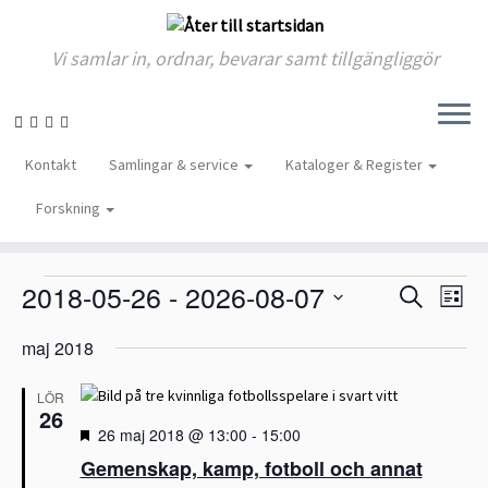
Vi samlar in, ordnar, bevarar samt tillgängliggör
Skip
to
Kontakt
Samlingar & service
Kataloger & Register
content
fotboll
Forskning
Evenemang
fotboll
Evenemang
E
2018-05-26
 - 
2026-08-07
E
S
L
v
v
ö
V
e
i
e
k
maj 2018
n
ä
s
n
e
l
t
m
e
LÖR
j
a
a
26
m
d
n
U
26 maj 2018 @ 13:00
-
15:00
a
a
g
t
Gemenskap, kamp, fotboll och annat
t
v
v
n