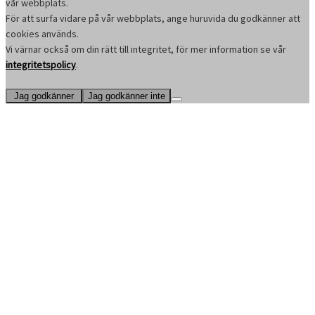
vår webbplats.
För att surfa vidare på vår webbplats, ange huruvida du godkänner att
cookies används.
Vi värnar också om din rätt till integritet, för mer information se vår
integritetspolicy
.
Jag godkänner
Jag godkänner inte