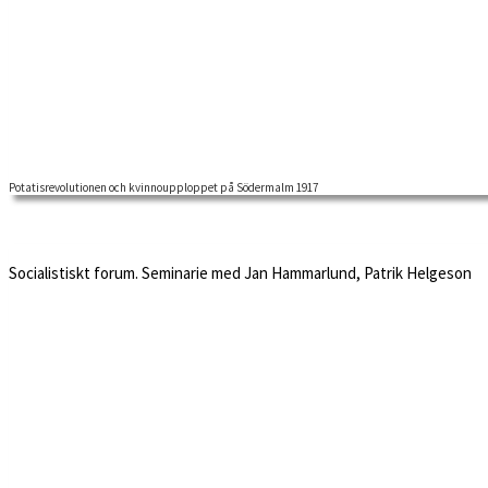
Potatisrevolutionen och kvinnoupploppet på Södermalm 1917
Socialistiskt forum. Seminarie med Håkan Blomqvist
Socialistiskt forum. Seminarie med Jan Hammarlund, Patrik Helgeson