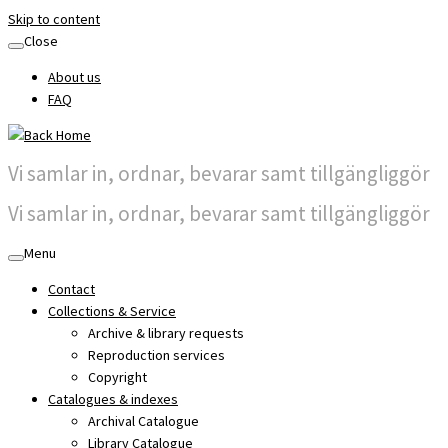
Skip to content
Close
About us
FAQ
Vi samlar in, ordnar, bevarar samt tillgängliggör
Vi samlar in, ordnar, bevarar samt tillgängliggör
Menu
Contact
Collections & Service
Archive & library requests
Reproduction services
Copyright
Catalogues & indexes
Archival Catalogue
Library Catalogue