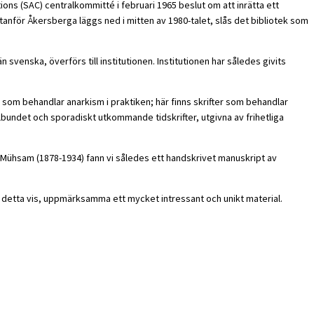
ons (SAC) centralkommitté i februari 1965 beslut om att inrätta ett
tanför Åkersberga läggs ned i mitten av 1980-talet, slås det bibliotek som
 svenska, överförs till institutionen. Institutionen har således givits
k som behandlar anarkism i praktiken; här finns skrifter som behandlar
bundet och sporadiskt utkommande tidskrifter, utgivna av frihetliga
ch Mühsam (1878-1934) fann vi således ett handskrivet manuskript av
 på detta vis, uppmärksamma ett mycket intressant och unikt material.