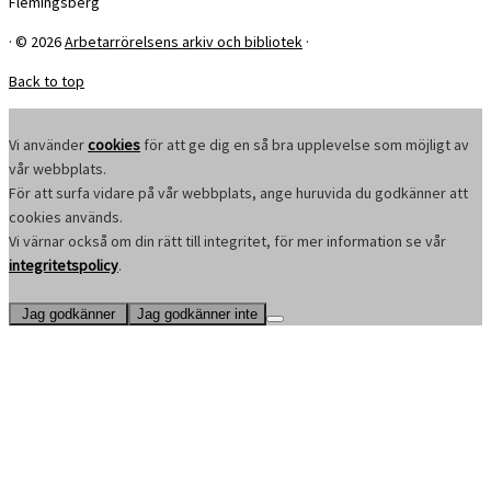
Flemingsberg
·
© 2026
Arbetarrörelsens arkiv och bibliotek
·
Back to top
Vi använder
cookies
för att ge dig en så bra upplevelse som möjligt av
vår webbplats.
För att surfa vidare på vår webbplats, ange huruvida du godkänner att
cookies används.
Vi värnar också om din rätt till integritet, för mer information se vår
integritetspolicy
.
Jag godkänner
Jag godkänner inte