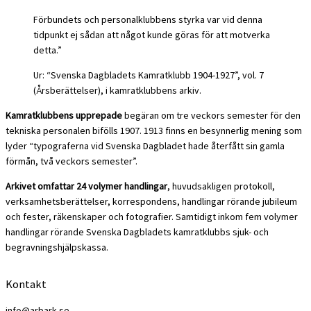
Förbundets och personalklubbens styrka var vid denna
tidpunkt ej sådan att något kunde göras för att motverka
detta.”
Ur: “Svenska Dagbladets Kamratklubb 1904-1927”, vol. 7
(Årsberättelser), i kamratklubbens arkiv.
Kamratklubbens upprepade
begäran om tre veckors semester för den
tekniska personalen bifölls 1907. 1913 finns en besynnerlig mening som
lyder “typograferna vid Svenska Dagbladet hade återfått sin gamla
förmån, två veckors semester”.
Arkivet omfattar 24 volymer handlingar
, huvudsakligen protokoll,
verksamhetsberättelser, korrespondens, handlingar rörande jubileum
och fester, räkenskaper och fotografier. Samtidigt inkom fem volymer
handlingar rörande Svenska Dagbladets kamratklubbs sjuk- och
begravningshjälpskassa.
Kontakt
info@arbark.se