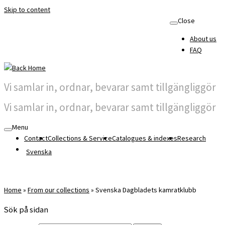
Skip to content
Close
About us
FAQ
Vi samlar in, ordnar, bevarar samt tillgängliggör
Vi samlar in, ordnar, bevarar samt tillgängliggör
Menu
Contact
Collections & Service
Catalogues & indexes
Research
Svenska
Home
»
From our collections
»
Svenska Dagbladets kamratklubb
Sök på sidan