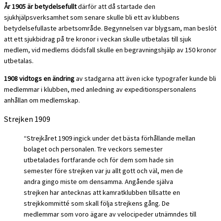
År 1905 är betydelsefullt
därför att då startade den
sjukhjälpsverksamhet som senare skulle bli ett av klubbens
betydelsefullaste arbetsområde. Begynnelsen var blygsam, man beslöt
att ett sjukbidrag på tre kronor i veckan skulle utbetalas till sjuk
medlem, vid medlems dödsfall skulle en begravningshjälp av 150 kronor
utbetalas.
1908 vidtogs en ändring
av stadgarna att även icke typografer kunde bli
medlemmar i klubben, med anledning av expeditionspersonalens
anhållan om medlemskap.
Strejken 1909
“Strejkåret 1909 ingick under det bästa förhållande mellan
bolaget och personalen. Tre veckors semester
utbetalades fortfarande och för dem som hade sin
semester före strejken var ju allt gott och väl, men de
andra gingo miste om densamma. Angående själva
strejken har antecknas att kamratklubben tillsatte en
strejkkommitté som skall följa strejkens gång. De
medlemmar som voro ägare av velocipeder utnämndes till