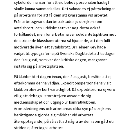
cykelordonnanser för att vid behov personalen hastigt
skulle kunna sammankallas. Det saknades ej påtryckningar
på arbetarna för att få dem att kvarstanna vid arbetet.
Från arbetsgivarsidan betraktades ju strejken som
avtalsbrott, och juridiskt sett var nog detta också
förhållandet, men för arbetarna var solidaritetsplikten mot
de stridande klasskamraterna så bjudande, att den fullt
motiverade även ett avtalsbrott. Dr Helmer Key hade
vädjat till typograferna på Svenska Dagbladet att tisdagen
den 9 augusti, som var den kritiska dagen, mangrannt
inställa sig på arbetsplatsen.
På klubbmötet dagen innan, den 8 augusti, beslöts att ej
efterkomma denna vädjan. Expeditionspersonalens visit i
klubben blev av kort varaktighet. Då expeditörerna ej voro
villig att deltaga i storstrejken avsade de sig
medlemsskapet och utgingo ur kamratklubben.
Arbetsledningens och arbetarnas olika syn på strejkens
berättigande gjorde sig märkbar vid arbetets
återupptagande, på så sätt att några av dem som gått ut i
striden ej återtogs i arbetet.