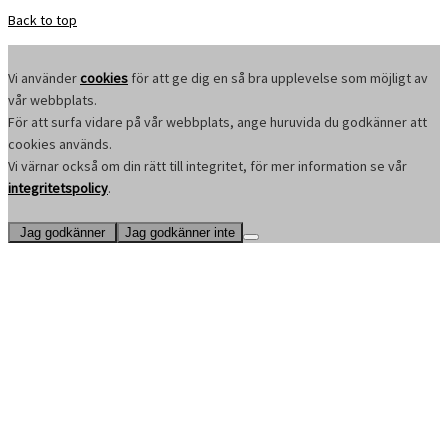
Back to top
Vi använder
cookies
för att ge dig en så bra upplevelse som möjligt av
vår webbplats.
För att surfa vidare på vår webbplats, ange huruvida du godkänner att
cookies används.
Vi värnar också om din rätt till integritet, för mer information se vår
integritetspolicy
.
Jag godkänner
Jag godkänner inte