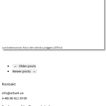
Lunchseminarium: Kina i den svenska proggens 1970-tal
←
Older posts
Newer posts
→
Kontakt
info@arbark.se
(+46) 08-412 39 00