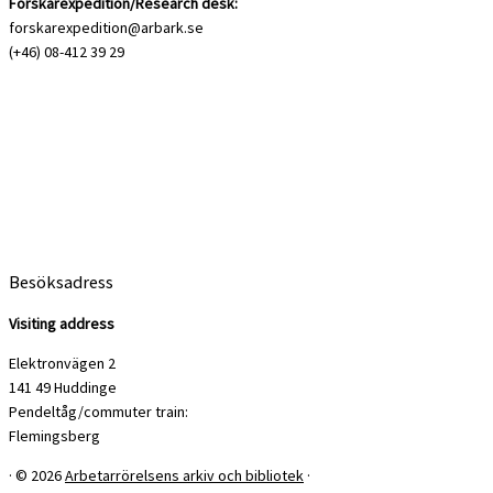
Forskarexpedition/Research desk:
forskarexpedition@arbark.se
(+46) 08-412 39 29
Besöksadress
Visiting address
Elektronvägen 2
141 49 Huddinge
Pendeltåg/commuter train:
Flemingsberg
·
© 2026
Arbetarrörelsens arkiv och bibliotek
·