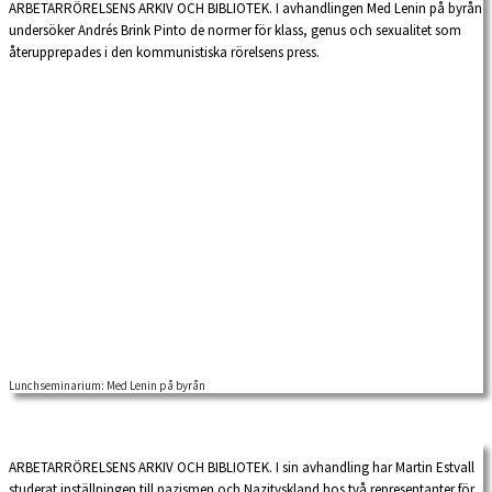
ARBETARRÖRELSENS ARKIV OCH BIBLIOTEK. I avhandlingen Med Lenin på byrån
undersöker Andrés Brink Pinto de normer för klass, genus och sexualitet som
återupprepades i den kommunistiska rörelsens press.
Lunchseminarium: Med Lenin på byrån
ARBETARRÖRELSENS ARKIV OCH BIBLIOTEK. I sin avhandling har Martin Estvall
studerat inställningen till nazismen och Nazityskland hos två representanter för