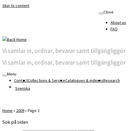
Skip to content
Close
About us
FAQ
Vi samlar in, ordnar, bevarar samt tillgängliggör
Vi samlar in, ordnar, bevarar samt tillgängliggör
Menu
Contact
Collections & Service
Catalogues & indexes
Research
Svenska
Home
»
2009
»
Page 2
Sök på sidan