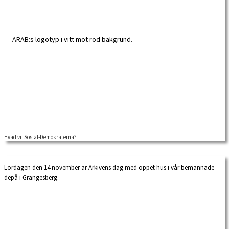
Hvad vil Sosial-Demokraterna?
Manuskriptet till August Palms föredrag på Hotell Stockholm i Malmö den 6
november 1881, det […]
Lördagen den 14 november är Arkivens dag med öppet hus i vår bemannade
depå i Grängesberg.