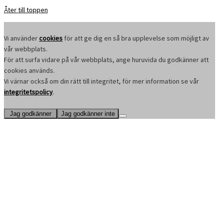
Åter till toppen
Vi använder
cookies
för att ge dig en så bra upplevelse som möjligt av
vår webbplats.
För att surfa vidare på vår webbplats, ange huruvida du godkänner att
cookies används.
Vi värnar också om din rätt till integritet, för mer information se vår
integritetspolicy
.
Jag godkänner
Jag godkänner inte