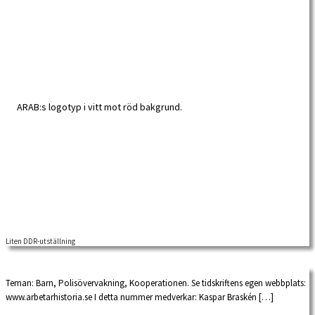
Liten DDR-utställning
Utställning om Östtyskland, i forskarexpeditionen på Arbetarrörelsens arkiv och
bibliotek från den 16 november 2009.
Teman: Barn, Polisövervakning, Kooperationen. Se tidskriftens egen webbplats:
www.arbetarhistoria.se I detta nummer medverkar: Kaspar Braskén […]