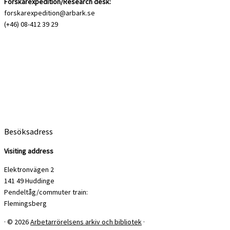
Forskarexpedition/Research desk:
forskarexpedition@arbark.se
(+46) 08-412 39 29
Besöksadress
Visiting address
Elektronvägen 2
141 49 Huddinge
Pendeltåg/commuter train:
Flemingsberg
·
© 2026
Arbetarrörelsens arkiv och bibliotek
·