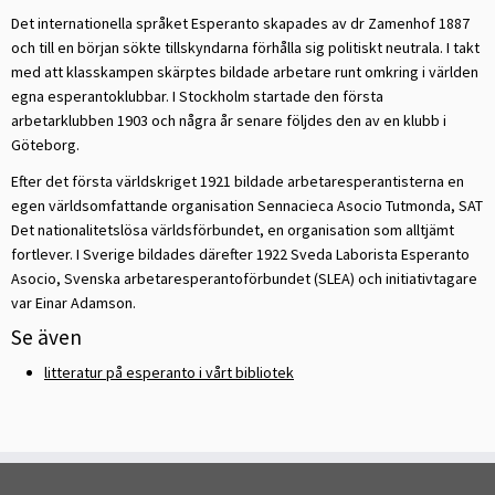
Det internationella språket Esperanto skapades av dr Zamenhof 1887
och till en början sökte tillskyndarna förhålla sig politiskt neutrala. I takt
med att klasskampen skärptes bildade arbetare runt omkring i världen
egna esperantoklubbar. I Stockholm startade den första
arbetarklubben 1903 och några år senare följdes den av en klubb i
Göteborg.
Efter det första världskriget 1921 bildade arbetaresperantisterna en
egen världsomfattande organisation Sennacieca Asocio Tutmonda, SAT
Det nationalitetslösa världsförbundet, en organisation som alltjämt
fortlever. I Sverige bildades därefter 1922 Sveda Laborista Esperanto
Asocio, Svenska arbetaresperantoförbundet (SLEA) och initiativtagare
var Einar Adamson.
Se även
litteratur på esperanto i vårt bibliotek