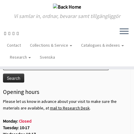
Vi samlar in, ordnar, bevarar samt tillgängliggör
Skip
to
Home
»
Exhibitions
»
Arbetaresperantism
Contact
Collections & Service
Catalogues & indexes
content
Sök på sidan
Research
Svenska
Search
for:
Opening hours
Please let us know in advance about your visit to make sure the
materials are available, at
mail to Research Desk
.
Monday:
Closed
Tuesday: 10-17