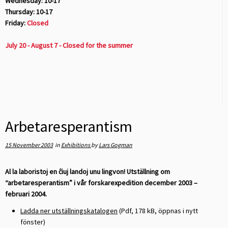
Wednesday: 10-17
Thursday: 10-17
Friday:
Closed
July 20 - August 7 - Closed for the summer
Arbetaresperantism
15 November 2003
in
Exhibitions
by
Lars Gogman
Al la laboristoj en ĉiuj landoj unu lingvon!
Utställning om
“arbetaresperantism” i vår forskarexpedition december 2003 –
februari 2004.
Ladda ner utställningskatalogen
(Pdf, 178 kB, öppnas i nytt
fönster)