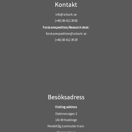
Kontakt
info@arbark.se
(+46) 08-412 39 00
Forskarexpedition/Research desk:
forskarexpedition@arbark.se
(+46) 08-412 39 29
Besöksadress
Visiting address
Elektronvägen 2
141 49 Huddinge
Pendeltåg/commuter train: