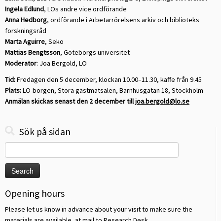
Ingela Edlund
, LOs andre vice ordförande
Anna Hedborg
, ordförande i Arbetarrörelsens arkiv och biblioteks
forskningsråd
Marta Aguirre
, Seko
Mattias Bengtsson
, Göteborgs universitet
Moderator
: Joa Bergold, LO
Tid:
Fredagen den 5 december, klockan 10.00–11.30, kaffe från 9.45
Plats:
LO-borgen, Stora gästmatsalen, Barnhusgatan 18, Stockholm
Anmälan skickas senast den 2 december till
joa.bergold@lo.se
Sök på sidan
Search
for:
Opening hours
Please let us know in advance about your visit to make sure the
materials are available, at
mail to Research Desk
.