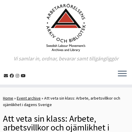
Vi samlar in, ordnar, bevarar samt tillgängliggör
Skip
to
Home
»
Event archive
»
Att veta sin klass: Arbete, arbetsvillkor och
content
ojämlikhet i dagens Sverige
Att veta sin klass: Arbete,
arbetsvillkor och ojämlikhet i