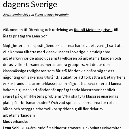
dagens Sverige
20 November 2014
in
Event archive
by
admin
Välkommen till föredrag och utdelning av
Rudolf Meidner-priset
, till
årets pristagare Lena Sohl.
Möjligheter till en uppåtgående klassresa har blivit ett vanligt sätt att
vilja komma tillrätta med klasskillnader i Sverige. Samtidigt har
arbetarkvinnor de absolut sämsta villkoren på arbetsmarknaden och
deras villkor försämras mer än andra gruppers. Att det är den
klassmässiga rörligheten som får stå för det visionära säger oss
någonting om sakernas tillstånd. Istället för att förbättra arbetaryrkens
villkor framställs arbetarklassen som något att sträva efter att lämna
bakom sig. Men vad händer när uppåtgående klassresor har blivit
svaret på ojämlikhetens problem? Vilka ska fylla klassresenärernas
plats på arbetsmarknaden? Och vad spelar klassresorna för roll när
hårda och otrygga arbetsvillkor sprider sig till fler delar av
arbetsmarknaden?
Medverkande:
Lena Sohl
, 2014 års Rudolf Meidnerpristagare, Linköpings universitet