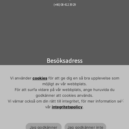
(+46) 08-412 39 29
Besöksadress
Visiting address
Elektronvägen 2
Vi använder
cookies
för att ge dig en så bra upplevelse som
141 49 Huddinge
möjligt av vår webbplats.
Pendeltåg/commuter train:
För att surfa vidare på vår webbplats, ange huruvida du
Flemingsberg
godkänner att cookies används.
Vi värnar också om din rätt till integritet, för mer information se
vår
integritetspolicy
.
·
© 2026
Arbetarrörelsens arkiv och bibliotek
·
Back to top
Jag godkänner
Jag godkänner inte