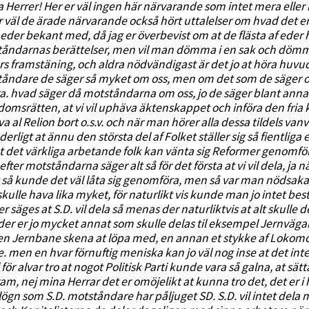
 Herrer! Her er väl ingen här närvarande som intet mera elle
r väl de ärade närvarande också hört uttalelser om hvad det er a
 eder bekant med, då jag er överbevist om at de flästa af eder 
åndarnas berättelser, men vil man dömma i en sak och dömma 
rs framstäning, och aldra nödvändigast är det jo at höra huvu
åndare de säger så myket om oss, men om det som de säger om o
a. hvad säger då motståndarna om oss, jo de säger blant annat at 
omsrätten, at vi vil uphäva äktenskappet och införa den fria k
va al Relion bort o.s.v. och när man hörer alla dessa tildels van
erligt at ännu den största del af Folket ställer sig så fientliga 
t det värkliga arbetande folk kan vänta sig Reformer genomför
] efter motståndarna säger alt så för det första at vi vil dela, j
så kunde det väl låta sig genomföra, men så var man nödsakat
 skulle hava lika myket, för naturlikt vis kunde man jo intet b
er säges at S.D. vil dela så menas der naturliktvis at alt skulle 
er er jo mycket annat som skulle delas til eksempel Jernvägar
 en Jernbane skena at löpa med, en annan et stykke af Lokomotiv
e. men en hvar förnuftig meniska kan jo väl nog inse at det int
äl för alvar tro at nogot Politisk Parti kunde vara så galna, at s
am, nej mina Herrar det er omöjelikt at kunna tro det, det er i he
ögn som S.D. motståndare har påljuget SD. S.D. vil intet dela 