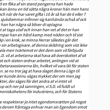
ed en flika af sin stand pengerna han hade
an kan ännu en tid sätta några kroner hän men hans
när de har varet gifta i 10 år så har de 6 eller 7
, sjukdommar infinner sig kanhända ochså af ock
st han har några så bliver di optagna
st at taga utaf och innan han vet af det er han
mpar han en hård kamp med nöden och til sist
p i en krok, se minna Herrar således går det
sin arbetsgivare. af denna skildring som vist ikke
il dela men tvärtemot er det dem som vil förbjuda
 vil at arbetarna skal hava alt överskottet af sit
at och staten ordnar arbetet, antingen vid at
betarasosionerna lån, hvilket vil vara lät för staten
. se nu tror jag at hava slaget denna Lögn til
der kunde ännu sägas mykket der om men jag
kter, der säges för det andra at vi intet vil
och ner på sanningen, vi S.D. vil fuldt ut
eniskohetens för industriens, och för Statens
 de respekterar jo intet egendomsrætten på nogot
enas derom fråntaga enhvar man sin Egendom emot