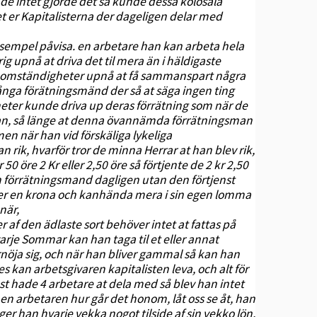
 de intet gjorde det så kunde dessa kolosala
t er Kapitalisterna der dageligen delar med
 eksempel påvisa. en arbetare han kan arbeta hela
drig upnå at driva det til mera än i häldigaste
iga omständigheter upnå at få sammanspart några
nga förätningsmänd der så at säga ingen ting
eter kunde driva up deras förrätning som när de
man, så länge at denna övannämda förrätningsman
en när han vid förskäliga lykeliga
 rik, hvarför tror de minna Herrar at han blev rik,
 50 öre 2 Kr eller 2,50 öre så förtjente de 2 kr 2,50
 förrätningsmand dagligen utan den förtjenst
eller en krona och kanhända mera i sin egen lomma
när,
er af den ädlaste sort behöver intet at fattas på
rje Sommar kan han taga til et eller annat
örnöja sig, och när han bliver gammal så kan han
s kan arbetsgivaren kapitalisten leva, och alt för
st hade 4 arbetare at dela med så blev han intet
. men arbetaren hur går det honom, låt oss se åt, han
äger han hvarje vekka nogot tilside af sin vekko lön,