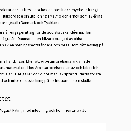
äldrar och sattes i lära hos en barsk och mycket strängt
, fullbordade sin utbildning i Malmö och erhöll som 18-åring
ddaregesäll i Danmark och Tyskland.
ra år engagerat sig för de socialistiska idéerna. Han
några år i Danmark – en tillvaro präglad av olika
slagen av en meningsmotståndare och dessutom fått avslag på
s handlingar. Efter att
Arbetarrörelsens arkiv hade
tt material dit. Hos Arbetarrörelsens arkiv och bibliotek
 själv. Det gäller dock inte manuskriptet till detta första
d och inför en utställning på institutionen som skulle
ptet
 August Palm ; med inledning och kommentar av John