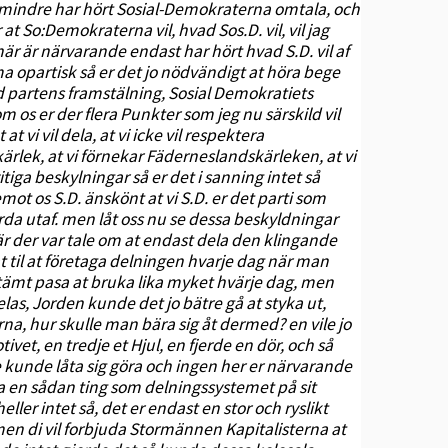
r mindre har hört Sosial-Demokraterna omtala, och
t So:Demokraterna vil, hvad Sos.D. vil, vil jag
här är närvarande endast har hört hvad S.D. vil af
opartisk så er det jo nödvändigt at höra bege
d partens framstälning, Sosial Demokratiets
s er der flera Punkter som jeg nu särskild vil
vi vil dela, at vi icke vil respektera
ärlek, at vi förnekar Fäderneslandskärleken, at vi
vitiga beskylningar så er det i sanning intet så
emot os S.D. änskönt at vi S.D. er det parti som
da utaf. men låt oss nu se dessa beskyldningar
a när der var tale om at endast dela den klingande
 til at företaga delningen hvarje dag när man
estämt pasa at bruka lika myket hvärje dag, men
delas, Jorden kunde det jo bätre gå at styka ut,
na, hur skulle man bära sig åt dermed? en vile jo
et, en tredje et Hjul, en fjerde en dör, och så
e kunde låta sig göra och ingen her er närvarande
ätta en sådan ting som delningssystemet på sit
ller intet så, det er endast en stor och ryslikt
men di vil forbjuda Stormännen Kapitalisterna at