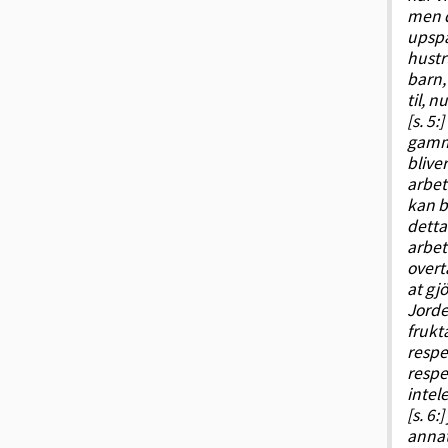
men d
upspa
hustr
barn,
til, 
[s. 5
gamma
blive
arbet
kan b
detta
arbet
overt
at gj
Jorde
frukta
respe
respe
intel
[s. 6
annat