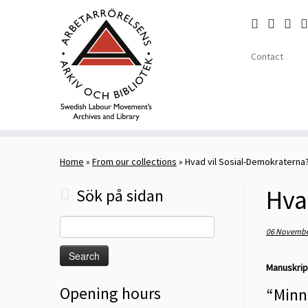
Contact
Skip
to
Home
»
From our collections
»
Hvad vil Sosial-Demokraterna
content
Hva
Sök på sidan
Search
06 Novembe
for:
Manuskript
Opening hours
“Minn