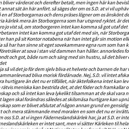
n bliver värderat och derefter betalt, men ingen här kan bevis
 annat sät än här anfört. så säges der om os S.D. at vi vil uphäv
 en af Storborgarnas och dens präses lögner om os änskönt denna
ria kärlek mera än Storborgerna som har utspred ryktet. är d
o jo vist så, om storborgeren intet kan komma så got utaf det
rbetaren intet kan komma got utaf det med sin, när Storborgaren
tter han på sit Kontor notabena när han intet går sin motion e
ja så har han sinne sit eget sovekammare egna rum som han 
 företräker at sova i stan vid dammen han håller. annorledes for
ondt och got, både rum och säng med sin hustru, så det bliver
 det
] ja så vil det jo för dem sjelv bliva et helvete och barnen de har 
sammanlevnad bliva morisk fördärvade. Nej, S.D. vil intet afsk
a hurtigare än det nu er tilfället, när äktefolkena intet kan le
 rätvis meniska kan bestrida det, at det föder och framkallar o
skap och så intet kan leva lykelikt tilsamman at de skal vara n
at lagen skal forändras således at skilsmäsa hurtigare kan upn
skap som er blivet afslutat af någon annan grund en gensidig kä
t och mera stämmande med moralen en som det nu er inrättat t
m oss S.D. at vi ingen Fäderneslandskärlek har, ja at S.D. er in
neslandskärleken er intet sant, men vi sätter Kärleken til hela