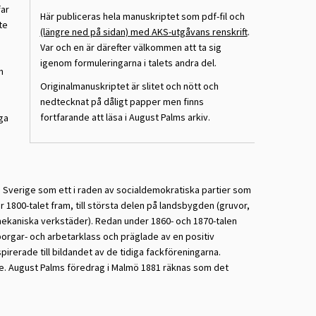
far
Här publiceras hela manuskriptet som pdf-fil och
te
(längre ned på sidan) med AKS-utgåvans renskrift
.
Var och en är därefter välkommen att ta sig
igenom formuleringarna i talets andra del.
n
Originalmanuskriptet är slitet och nött och
nedtecknat på dåligt papper men finns
fortfarande att läsa i August Palms arkiv.
iga
 i Sverige som ett i raden av socialdemokratiska partier som
1800-talet fram, till största delen på landsbygden (gruvor,
mekaniska verkstäder). Redan under 1860- och 1870-talen
orgar- och arbetarklass och präglade av en positiv
pirerade till bildandet av de tidiga fackföreningarna.
. August Palms föredrag i Malmö 1881 räknas som det