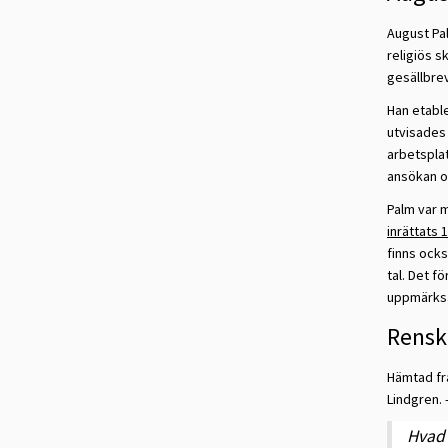
August Pal
religiös s
gesällbrev
Han etable
utvisades 
arbetsplat
ansökan o
Palm var 
inrättats 
finns ocks
tal. Det f
uppmärksa
Renskr
Hämtad fr
Lindgren. 
Hvad 