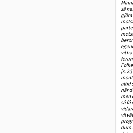
Minna
så ha
gjöra
motst
parte
motst
berör
egend
vil ha
förund
Folke
[s. 2:
mönt 
altid
när d
men d
så få
vidar
vil v
progr
dum l