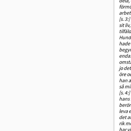
dela,
förmö
arbet
[s. 3
sit li
tilfä
Hundr
hade 
begyn
endas
omstä
jo det
öre o
han a
så mi
[s. 4
hans 
beröm
leva 
det a
rik m
har v