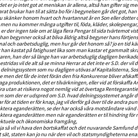
et er jo intet got at meniskan är allena, altså han gifter sig m
rat brukar han til at sätta bo för i begynelsen går det got, h
u skänker honom hvart och hvartannat år en Son eller dotter och 
 men nu kommer många utgifter til, föda, kläder, skolepengar
nu er der ingen tale om at läga flera Pengar til sida tvärtemot vi
:] han begynner också at bliva åldrig altså begyner hans förtjen
l och oarbetsduglig, men hur går det honom så? jo en tid kä
r han kastat på fatighuset lika som man kastar et gammalt skrä
aren, han der så länge han var arbetsduglig dagligen berikade 
estridas vil de alt så se minna Herrar at det inte er S.D. der v
 delningssystem som nu dagligen utövas af Kapitalisterna, Sos.D.
e men det får de intet förän den fria Konkurense bliver afskaff
aga produktionen, det er tilvärkningen, eller vid at förskaffa Ar
öra utan at risikera nogot nemlig vid at övertaga Rentegarantien
n som der er udspred om S.D. hvad delningssystemet angår 
r för at tiden er för knap, jag vil derför gå över til de andra pun
ktera eganderätten, se der har också våra motståndare vänd up 
ktera eganderätten men när eganderätten er til hindring för m
ektuele och ökonomiska framgång,
:] ja så vil vi hava den bortskaffat och det nuvarande Samfund
 sät, staten kan jo nu när den vil och statsmyndigheterna 