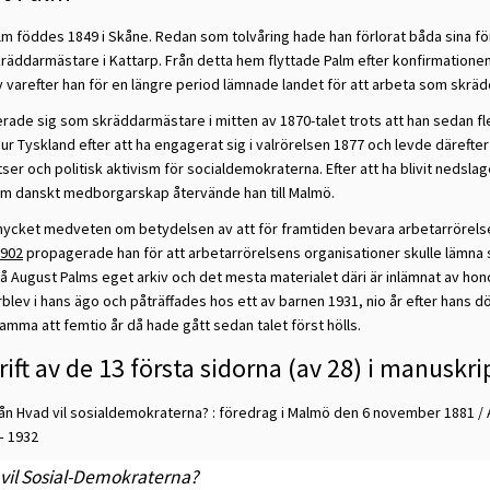
m föddes 1849 i Skåne. Redan som tolvåring hade han förlorat båda sina för
kräddarmästare i Kattarp. Från detta hem flyttade Palm efter konfirmationen
 varefter han för en längre period lämnade landet för att arbeta som skrä
rade sig som skräddarmästare i mitten av 1870-talet trots att han sedan fle
ur Tyskland efter att ha engagerat sig i valrörelsen 1877 och levde därefter 
ser och politisk aktivism för socialdemokraterna. Efter att ha blivit ned
m danskt medborgarskap återvände han till Malmö.
mycket medveten om betydelsen av att för framtiden bevara arbetarrörelsen
1902
propagerade han för att arbetarrörelsens organisationer skulle lämna si
å August Palms eget arkiv och det mesta materialet däri är inlämnat av honom
örblev i hans ägo och påträffades hos ett av barnen 1931, nio år efter hans dö
mma att femtio år då hade gått sedan talet först hölls.
ift av de 13 första sidorna (av 28) i manuskri
ån Hvad vil sosialdemokraterna? : föredrag i Malmö den 6 november 1881 /
– 1932
vil Sosial-Demokraterna?