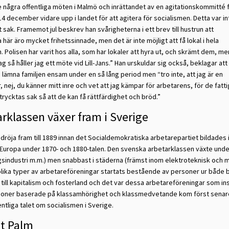
e några offentliga möten i Malmö och inrättandet av en agitationskommitté 
4 december vidare upp i landet för att agitera för socialismen. Detta var in
tt sak. Framemot jul beskrev han svårigheterna i ett brev till hustrun att
 här äro mycket frihetssinnade, men det är inte möjligt att få lokal i hela
 Polisen har varit hos alla, som har lokaler att hyra ut, och skrämt dem, me
ag så håller jag ett möte vid Lill-Jans.” Han urskuldar sig också, beklagar att
lämna familjen ensam under en så lång period men “tro inte, att jag är en
, nej, du känner mitt inre och vet att jag kämpar för arbetarens, för de fatt
rycktas sak så att de kan få rättfärdighet och bröd.”
rklassen växer fram i Sverige
 dröja fram till 1889 innan det Socialdemokratiska arbetarepartiet bildades
Europa under 1870- och 1880-talen. Den svenska arbetarklassen växte under 
gsindustri m.m.) men snabbast i städerna (främst inom elektroteknisk och 
olika typer av arbetareföreningar startats bestående av personer ur både b
g till kapitalism och fosterland och det var dessa arbetareföreningar som ins
ioner baserade på klassamhörighet och klassmedvetande kom först senare
entliga talet om socialismen i Sverige.
t Palm