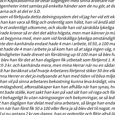
 och Kapitalisterna de delar dageligen med sinna arbetare när
genheter intet samlas på enkelta händer som de nu gör, at de
arna och at det er S.D.
:] som vil förbjuda detta delningssystem det vil jag her vid ett
v, han kan vara så flitig och ordentlig som hälst, han vil ändå al
lde et ordentligt utkomme, och skulle han vid särskilda lykel
ade kronor så er det det aldra högsta, men man känner jo må
at begynna med, men som vid forskälliga lykeliga omständigh
te den kanhända endast hade 4 man i arbete, til 50, a 100 
t hade de 4 man i arbete ja så kom han så at säga ingen väg, m
ndigheter hade drevet sin förrätning up til 100 man så blev han
 blev han för det at han dagligen fik utbetalt som förtjenst 1. Kr
ch 3 kr. och kanhända mera, men mina Herrar när nu en sådan
lt har beräknat utaf hvarje Arbetares förtjenst stiker 50 öre 
nna Herrer er det jo indlysande at han med tiden vil bliva miljo
:] han vil på sinna arbetares bekostning kunna leva kräsligt, vin
midagsbord, aftonsälskaper kan han afhålla när han synas, hva
t bade ställe, kort sakt han kan på vad sät han vil roga och f
et behageligt liv utan näringssorger och bekymringar, se så lede
t han dagligen har delat med sina arbetare, så länge han enda
en när han först fik 50 a 100 eller flera ja så blev det til nogot
il vi nu antaga 2 kr om dagen, han er ordentlig och flitig altså l