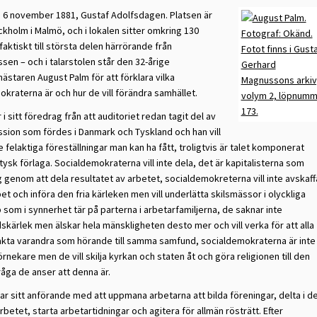
n 6 november 1881, Gustaf Adolfsdagen. Platsen är
ckholm i Malmö, och i lokalen sitter omkring 130
faktiskt till största delen härrörande från
sen – och i talarstolen står den 32-årige
staren August Palm för att förklara vilka
kraterna är och hur de vill förändra samhället.
 i sitt föredrag från att auditoriet redan tagit del av
ssion som fördes i Danmark och Tyskland och han vill
felaktiga föreställningar man kan ha fått, troligtvis är talet komponerat
 tysk förlaga. Socialdemokraterna vill inte dela, det är kapitalisterna som
g genom att dela resultatet av arbetet, socialdemokreterna vill inte avskaff
t och införa den fria kärleken men vill underlätta skilsmässor i olyckliga
som i synnerhet tär på parterna i arbetarfamiljerna, de saknar inte
skärlek men älskar hela mänskligheten desto mer och vill verka för att alla
rakta varandra som hörande till samma samfund, socialdemokraterna är inte
örnekare men de vill skilja kyrkan och staten åt och göra religionen till den
åga de anser att denna är.
ar sitt anförande med att uppmana arbetarna att bilda föreningar, delta i d
arbetet, starta arbetartidningar och agitera för allmän rösträtt. Efter