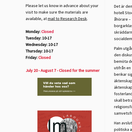
Please let us know in advance about your
Det är de
visit to make sure the materials are
hotell Sto
available, at
mail to Research Desk
.
åhörare – 
borgarklas
Monday:
Closed
skräddarmä
Tuesday: 10-17
socialdemo
Wednesday: 10-17
Palm utgår
Thursday: 10-17
den disku
Friday:
Closed
bemöta de 
utifrån en
July 20 - August 7 - Closed for the summer
berikar si
äktenskape
äktenskap 
fosterland
skall bet
religionsf
samvetsfr
Han avslut
politiska 