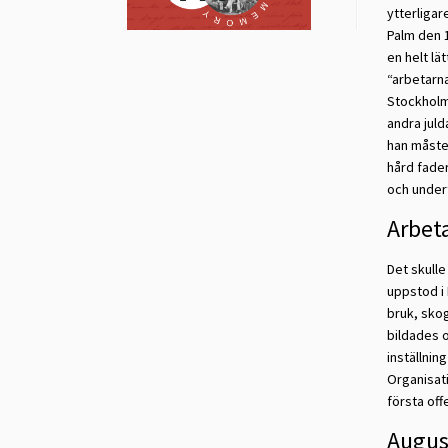
ytterligar
Palm den 1
en helt lä
“arbetarna
Stockholm.
andra juld
han måste 
hård fader
och undert
Arbeta
Det skulle
uppstod i 
bruk, sko
bildades 
inställnin
Organisat
första off
Augus