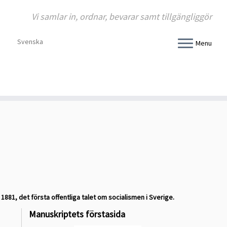
Vi samlar in, ordnar, bevarar samt tillgängliggör
Svenska
Menu
881, det första offentliga talet om socialismen i Sverige.
Manuskriptets förstasida