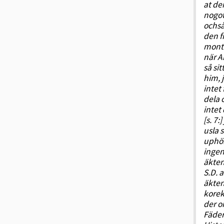
at de
nogot
ochså
den f
montr
när A
så si
him, 
intet
dela 
intet
[s. 7:
usla 
uphör
ingen
äkten
S.D. 
äkten
korek
der o
Fäder