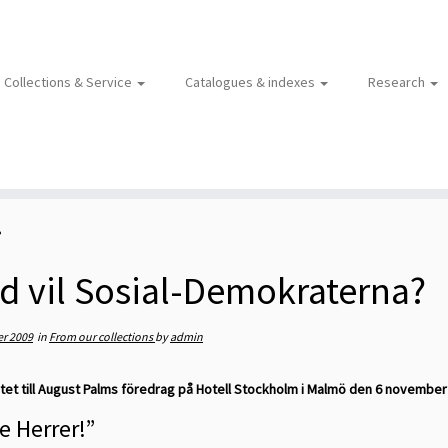
Collections & Service
Catalogues & indexes
Research
?
d vil Sosial-Demokraterna?
r 2009
in
From our collections
by
admin
et till August Palms föredrag på Hotell Stockholm i Malmö den 6 november 1
e Herrer!”