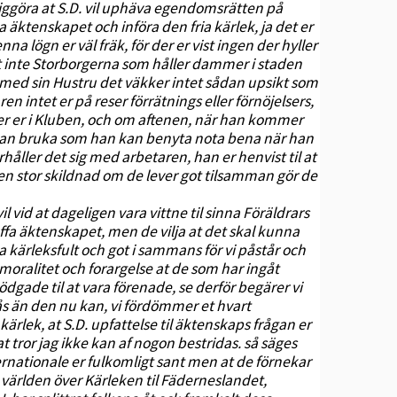
liggöra at S.D. vil uphäva egendomsrätten på
a äktenskapet och införa den fria kärlek, ja det er
 lögn er väl fräk, för der er vist ingen der hyller
et inte Storborgerna som håller dammer i staden
 med sin Hustru det väkker intet sådan upsikt som
 intet er på reser förrätnings eller förnöjelsers,
ller er i Kluben, och om aftenen, när han kommer
kan bruka som han kan benyta nota bena när han
håller det sig med arbetaren, han er henvist til at
 en stor skildnad om de lever got tilsamman gör de
vil vid at dageligen vara vittne til sinna Föräldrars
affa äktenskapet, men de vilja at det skal kunna
va kärleksfult och got i sammans för vi påstår och
moralitet och forargelse at de som har ingåt
ödgade til at vara förenade, se derför begärer vi
ås än den nu kan, vi fördömmer et hvart
rlek, at S.D. upfattelse til äktenskaps frågan er
ror jag ikke kan af nogon bestridas. så säges
ternationale er fulkomligt sant men at de förnekar
 världen över Kärleken til Fäderneslandet,