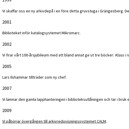
Vi skaffar oss en ny arkivdepå i en före detta gruvstuga i Grängesberg. 
2001
Biblioteket inför katalogsystemet Mikromarc.
2002
Vi firar vårt 100-årsjubileum med att bland annat ge ut tre böcker:
Klass i 
2005
Lars Ilshammar tillträder som ny chef.
2007
Vi lämnar den gamla lapphanteringen i biblioteksutlåningen och tar i bruk 
2009
Vi påbörjar övergången till arkivredovisningssystemet CALM
.