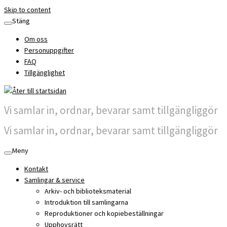
Skip to content
Stäng
Om oss
Personuppgifter
FAQ
Tillgänglighet
Vi samlar in, ordnar, bevarar samt tillgängliggör
Vi samlar in, ordnar, bevarar samt tillgängliggör
Meny
Kontakt
Samlingar & service
Arkiv- och biblioteksmaterial
Introduktion till samlingarna
Reproduktioner och kopiebeställningar
Upphovsrätt