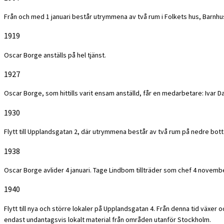
Från och med 1 januari består utrymmena av två rum i Folkets hus, Barnhus
1919
Oscar Borge anställs på hel tjänst.
1927
Oscar Borge, som hittills varit ensam anställd, får en medarbetare: Ivar Da
1930
Flytt till Upplandsgatan 2, där utrymmena består av två rum på nedre bot
1938
Oscar Borge avlider 4 januari. Tage Lindbom tillträder som chef 4 novem
1940
Flytt till nya och större lokaler på Upplandsgatan 4. Från denna tid växer o
endast undantagsvis lokalt material från områden utanför Stockholm.