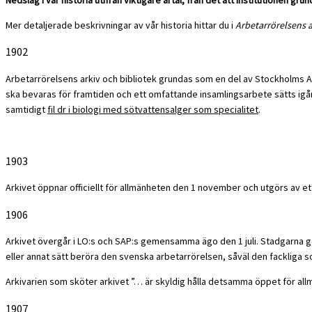
Mer detaljerade beskrivningar av vår historia hittar du i
Arbetarrörelsens a
1902
Arbetarrörelsens arkiv och bibliotek grundas som en del av Stockholms Arb
ska bevaras för framtiden och ett omfattande insamlingsarbete sätts igån
samtidigt
fil dr i biologi med sötvattensalger som specialitet
.
1903
Arkivet öppnar officiellt för allmänheten den 1 november och utgörs av ett 
1906
Arkivet övergår i LO:s och SAP:s gemensamma ägo den 1 juli. Stadgarna go
eller annat sätt beröra den svenska arbetarrörelsen, såväl den fackliga 
Arkivarien som sköter arkivet ”… är skyldig hålla detsamma öppet för allm
1907