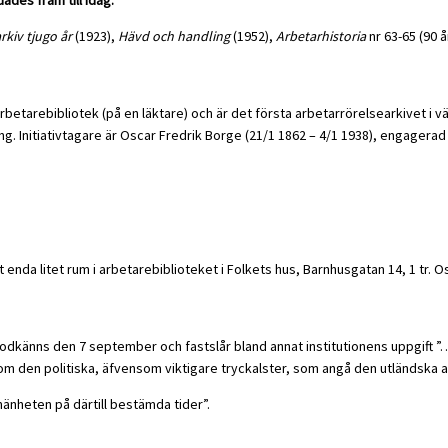
rkiv tjugo år
(1923),
Hävd och handling
(1952),
Arbetarhistoria
nr 63-65 (90 å
etarebibliotek (på en läktare) och är det första arbetarrörelsearkivet i v
g. Initiativtagare är Oscar Fredrik Borge (21/1 1862 – 4/1 1938), engagera
enda litet rum i arbetarebiblioteket i Folkets hus, Barnhusgatan 14, 1 tr. O
dkänns den 7 september och fastslår bland annat institutionens uppgift ”… 
som den politiska, äfvensom viktigare tryckalster, som angå den utländska a
änheten på därtill bestämda tider”.