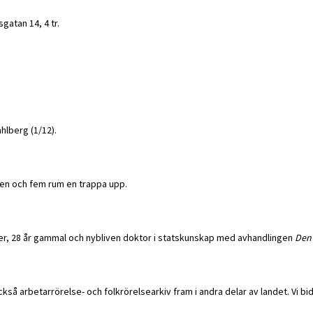
gatan 14, 4 tr.
hlberg (1/12).
ten och fem rum en trappa upp.
ber, 28 år gammal och nybliven doktor i statskunskap med avhandlingen
Den 
ckså arbetarrörelse- och folkrörelsearkiv fram i andra delar av landet. Vi bi