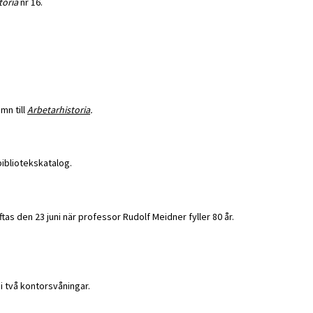
toria
nr 16.
mn till
Arbetarhistoria
.
bibliotekskatalog.
ftas den 23 juni när professor Rudolf Meidner fyller 80 år.
 i två kontorsvåningar.