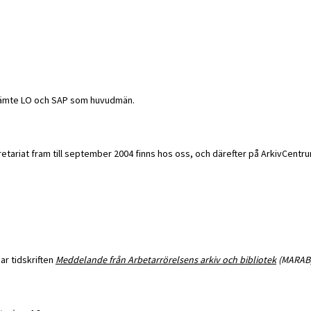
n jämte LO och SAP som huvudmän.
etariat fram till september 2004 finns hos oss, och därefter på ArkivCentr
jar tidskriften
Meddelande från Arbetarrörelsens arkiv och bibliotek
(MARAB