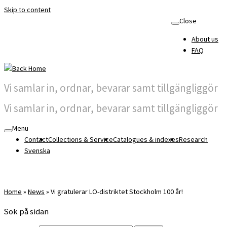
Skip to content
Close
About us
FAQ
Vi samlar in, ordnar, bevarar samt tillgängliggör
Vi samlar in, ordnar, bevarar samt tillgängliggör
Menu
Contact
Collections & Service
Catalogues & indexes
Research
Svenska
Home
»
News
»
Vi gratulerar LO-distriktet Stockholm 100 år!
Sök på sidan