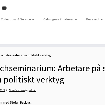
Collections & Service
Catalogues & indexes
Research
 amatörteater som politiskt verktyg
chseminarium: Arbetare på s
 politiskt verktyg
2012
in
Event archive
by
admin
m med Stefan Backius.