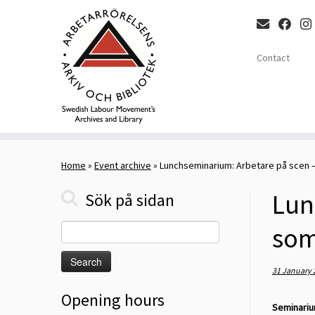
Contact
Skip
to
Home
»
Event archive
»
Lunchseminarium: Arbetare på scen –
content
Lun
Sök på sidan
Search
som
for:
31 January 
Opening hours
Seminariu