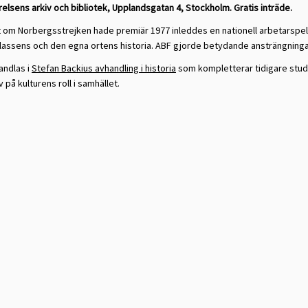
elsens arkiv och bibliotek, Upplandsgatan 4, Stockholm. Gratis inträde.
t om Norbergsstrejken hade premiär 1977 inleddes en nationell arbetarspe
klassens och den egna ortens historia. ABF gjorde betydande ansträngning
andlas i
Stefan Backius avhandling i historia
som kompletterar tidigare studi
 på kulturens roll i samhället.