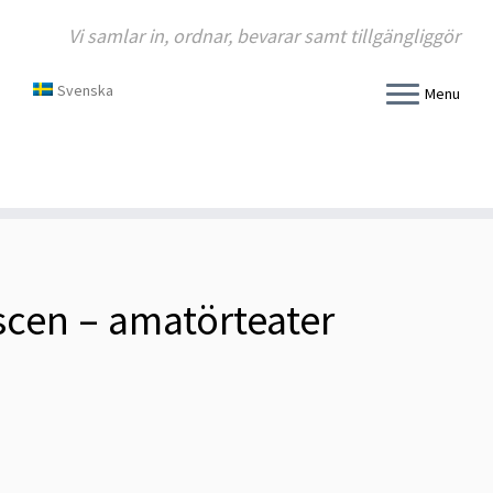
Vi samlar in, ordnar, bevarar samt tillgängliggör
Svenska
Menu
cen – amatörteater