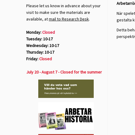
Arbetarrör
Please let us know in advance about your
visit to make sure the materials are
När spele
available, at
mail to Research Desk
.
gestalta 
Detta beh
Monday:
Closed
perspektiv
Tuesday: 10-17
Wednesday: 10-17
Thursday: 10-17
Friday:
Closed
July 20 - August 7 - Closed for the summer