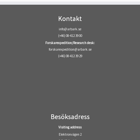
Kontakt
info@arbark.se
(+46) 08-412 39 00
Forskarexpedition/Research desk:
forskarexpedition@arbark.se
(+46) 08-412 39 29
Besöksadress
Visiting address
Elektronvägen 2