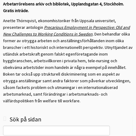
Arbetarrörelsens arkiv och bibliotek, Upplandsgatan 4, Stockholm.
Gratis inträde.
Anette Thörnqvist, ekonomhistoriker från Uppsala universitet,
presenterar antologin
Precarious Employment in Perspective: Old and
New Challenges to Working Conditions in Sweden
.
Den behandlar olika
former av otrygga arbeten
och anställningsförhållanden inom olika
branscher i ett historiskt och internationellt perspektiv. Utnyttjandet av
utländsk arbetskraft genom
falskt egenföretagande inom
byggbranschen, arbetsvillkoren i privata
hem, tele-nursing och
obekväma arbetstider inom handeln är några
exempel på innehållet.
Boken tar också upp strukturell diskriminering
som en aspekt av
otrygga anställningar samt andra faktorer som
påverkar utvecklingen,
såsom fackets problem och utmaningar i en
internationaliserad
arbetsmarknad, samt förändringar i arbetsmarknads-
och
välfärdspolitiken från welfare till workfare.
Sök på sidan
Search
for: