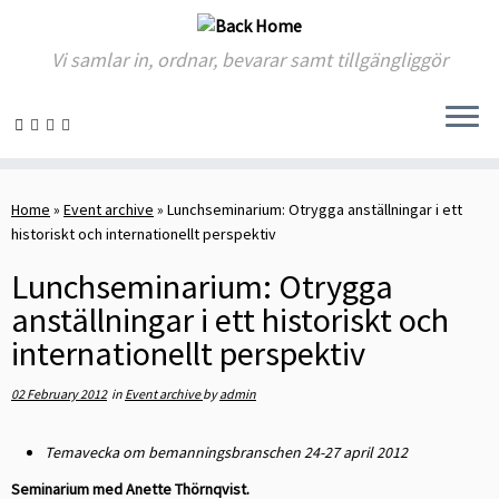
Vi samlar in, ordnar, bevarar samt tillgängliggör
Skip
to
Home
»
Event archive
»
Lunchseminarium: Otrygga anställningar i ett
content
historiskt och internationellt perspektiv
Lunchseminarium: Otrygga
anställningar i ett historiskt och
internationellt perspektiv
02 February 2012
in
Event archive
by
admin
Temavecka om bemanningsbranschen 24-27 april 2012
Seminarium med Anette Thörnqvist.