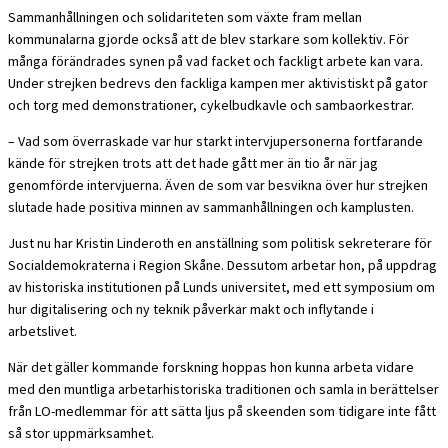
Sammanhållningen och solidariteten som växte fram mellan
kommunalarna gjorde också att de blev starkare som kollektiv. För
många förändrades synen på vad facket och fackligt arbete kan vara.
Under strejken bedrevs den fackliga kampen mer aktivistiskt på gator
och torg med demonstrationer, cykelbudkavle och sambaorkestrar.
– Vad som överraskade var hur starkt intervjupersonerna fortfarande
kände för strejken trots att det hade gått mer än tio år när jag
genomförde intervjuerna. Även de som var besvikna över hur strejken
slutade hade positiva minnen av sammanhållningen och kamplusten.
Just nu har Kristin Linderoth en anställning som politisk sekreterare för
Socialdemokraterna i Region Skåne. Dessutom arbetar
hon, på uppdrag
av historiska institutionen på Lunds universitet,
med ett symposium om
hur digitalisering och ny teknik påverkar makt och inflytande i
arbetslivet
.
När det gäller kommande forskning hoppas hon kunna arbeta vidare
med den muntliga arbetarhistoriska traditionen och samla in berättelser
från LO-medlemmar för att sätta ljus på skeenden som tidigare inte fått
så stor uppmärksamhet.