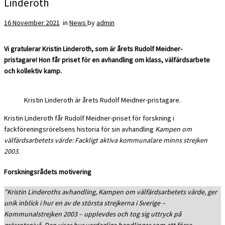
Linderoth
16 November 2021
in
News
by
admin
Vi gratulerar Kristin Linderoth, som är årets Rudolf Meidner-
pristagare!
Hon får priset för en avhandling om klass, välfärdsarbete
och kollektiv kamp.
Kristin Linderoth är årets Rudolf Meidner-pristagare.
Kristin Linderoth f
år
Rudolf Meidner-priset för forskning i
fackföreningsrörelsens historia för sin avhandling
Kampen om
välfärdsarbetets värde: Fackligt aktiva kommunalare minns strejken
2003
.
Forskningsrådets motivering
”Kristin Linderoths avhandling, Kampen om välfärdsarbetets värde, ger
unik inblick i hur en av de största strejkerna i Sverige –
Kommunalstrejken 2003 ­– upplevdes och tog sig uttryck på