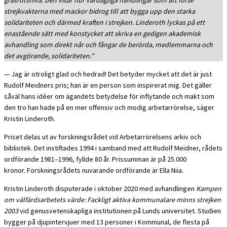
gräsrotsnivå. Den visar hur vardagliga handlingar som att förse
strejkvakterna med mackor bidrog till att bygga upp den starka
solidariteten och därmed kraften i strejken. Linderoth lyckas på ett
enastående sätt med konstycket att skriva en gedigen akademisk
avhandling som direkt når och fångar de berörda, medlemmarna och
det avgörande, solidariteten.”
— Jag är otroligt glad och hedrad! Det betyder mycket att det är just
Rudolf Meidners pris; han är en person som inspirerat mig. Det gäller
såväl hans idéer om ägandets betydelse för inflytande och makt som
den tro han hade på en mer offensiv och modig arbetarrörelse, säger
Kristin Linderoth.
Priset delas ut av forskningsrådet vid Arbetarrörelsens arkiv och
bibliotek. Det instiftades 1994 i samband med att Rudolf Meidner, rådets
ordförande 1981–1996, fyllde 80 år. Prissumman är på 25.000
kronor.
Forskningsrådets nuvarande ordförande är Ella Niia.
Kristin Linderoth disputerade i oktober 2020 med avhandlingen
Kampen
om välfärdsarbetets värde: Fackligt aktiva kommunalare minns strejken
2003
vid genusvetenskapliga institutionen på Lunds universitet. Studien
bygger på djupintervjuer med 13 personer i Kommunal, de flesta på