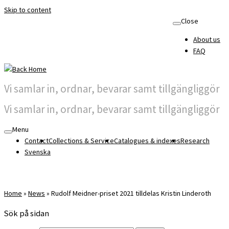
Skip to content
Close
About us
FAQ
Vi samlar in, ordnar, bevarar samt tillgängliggör
Vi samlar in, ordnar, bevarar samt tillgängliggör
Menu
Contact
Collections & Service
Catalogues & indexes
Research
Svenska
Home
»
News
»
Rudolf Meidner-priset 2021 tilldelas Kristin Linderoth
Sök på sidan