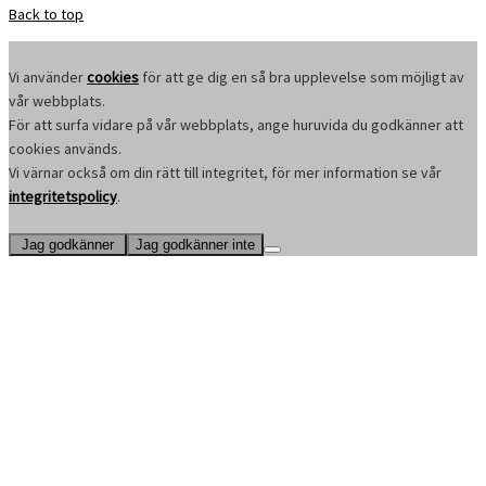
Back to top
Vi använder
cookies
för att ge dig en så bra upplevelse som möjligt av
vår webbplats.
För att surfa vidare på vår webbplats, ange huruvida du godkänner att
cookies används.
Vi värnar också om din rätt till integritet, för mer information se vår
integritetspolicy
.
Jag godkänner
Jag godkänner inte