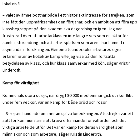
lokal nivå.
– Valet av ämne bottnar både i ett historiskt intresse för strejken, som
inte fått den uppmärksamhet den förtjänar, och en ambition att föra upp
klassbegreppet på den akademiska dagordningen igen. Jag var
frustrerad över att arbetarklassen inte längre ses som en aktör för
samhällsförändring och att arbetsplatsen som arena har hamnat i
skymundan i forskningen. Genom att undersöka arbetares egna
erfarenheter av kollektiv kamp ville jag visa på den fortsatta
betydelsen av klass, och hur klass samverkar med kön, säger Kristin
Linderoth.
Kamp för värdighet
Kommunals stora strejk, när drygt 80.000 medlemmar gick ut i konflikt
under fem veckor, var en kamp för både bröd och rosor.
– Strejken handlade om mer än själva löneökningen. Att strejka var ett
sätt för kommunalarna att kräva erkännande för välfärden och det
viktiga arbete de utför. Det var en kamp för deras värdighet som
människor och som arbetare, säger Kristin Linderoth.