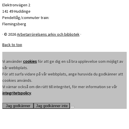
Elektronvägen 2
141 49 Huddinge
Pendeltåg/commuter train:
Flemingsberg
·
© 2026
Arbetarrörelsens arkiv och bibliotek
·
Back to top
Vi använder
cookies
för att ge dig en så bra upplevelse som möjligt av
vår webbplats.
För att surfa vidare på vår webbplats, ange huruvida du godkänner att
cookies används.
Vi värnar också om din rätt till integritet, för mer information se vår
integritetspolicy
.
Jag godkänner
Jag godkänner inte