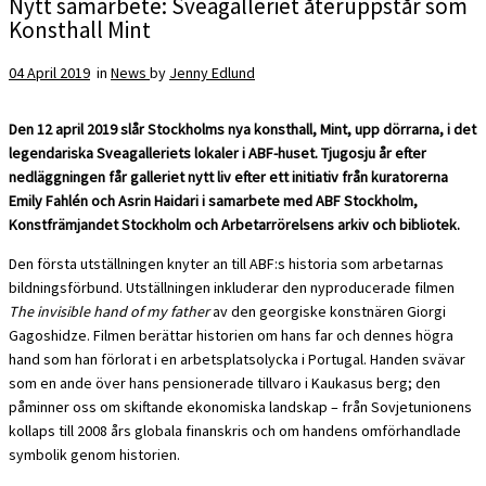
Nytt samarbete: Sveagalleriet återuppstår som
Konsthall Mint
04 April 2019
in
News
by
Jenny Edlund
Den 12 april 2019 slår Stockholms nya konsthall, Mint, upp dörrarna, i det
legendariska Sveagalleriets lokaler i ABF-huset. Tjugosju år efter
nedläggningen får galleriet nytt liv efter ett initiativ från kuratorerna
Emily Fahlén och Asrin Haidari i samarbete med ABF Stockholm,
Konstfrämjandet Stockholm och Arbetarrörelsens arkiv och bibliotek.
Den första utställningen knyter an till ABF:s historia som arbetarnas
bildningsförbund. Utställningen inkluderar den nyproducerade filmen
The invisible hand of my father
av den georgiske konstnären Giorgi
Gagoshidze. Filmen berättar historien om hans far och dennes högra
hand som han förlorat i en arbetsplatsolycka i Portugal. Handen svävar
som en ande över hans pensionerade tillvaro i Kaukasus berg; den
påminner oss om skiftande ekonomiska landskap – från Sovjetunionens
kollaps till 2008 års globala finanskris och om handens omförhandlade
symbolik genom historien.