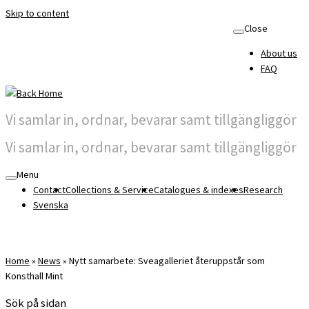
Skip to content
Close
About us
FAQ
Vi samlar in, ordnar, bevarar samt tillgängliggör
Vi samlar in, ordnar, bevarar samt tillgängliggör
Menu
Contact
Collections & Service
Catalogues & indexes
Research
Svenska
Home
»
News
»
Nytt samarbete: Sveagalleriet återuppstår som
Konsthall Mint
Sök på sidan