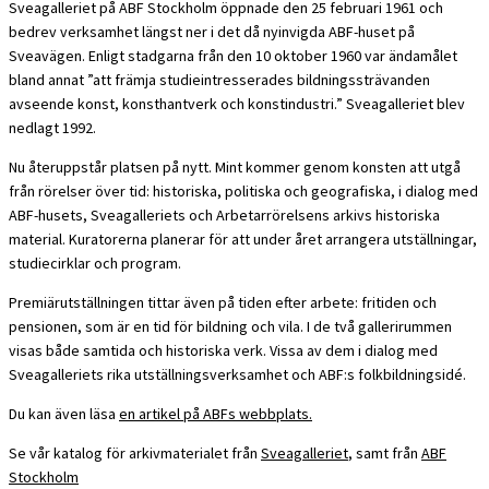
Sveagalleriet på ABF Stockholm öppnade den 25 februari 1961 och
bedrev verksamhet längst ner i det då nyinvigda ABF-huset på
Sveavägen. Enligt stadgarna från den 10 oktober 1960 var ändamålet
bland annat ”att främja studieintresserades bildningssträvanden
avseende konst, konsthantverk och konstindustri.” Sveagalleriet blev
nedlagt 1992.
Nu återuppstår platsen på nytt. Mint kommer genom konsten att utgå
från rörelser över tid: historiska, politiska och geografiska, i dialog med
ABF-husets, Sveagalleriets och Arbetarrörelsens arkivs historiska
material. Kuratorerna planerar för att under året arrangera utställningar,
studiecirklar och program.
Premiärutställningen tittar även på tiden efter arbete: fritiden och
pensionen, som är en tid för bildning och vila. I de två gallerirummen
visas både samtida och historiska verk. Vissa av dem i dialog med
Sveagalleriets rika utställningsverksamhet och ABF:s folkbildningsidé.
Du kan även läsa
en artikel på ABFs webbplats.
Se vår katalog för arkivmaterialet från
Sveagalleriet
, samt från
ABF
Stockholm