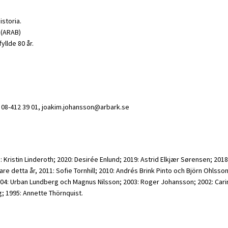
istoria.
 (ARAB)
yllde 80 år.
, 08-412 39 01, joakim.johansson@arbark.se
 Kristin Linderoth; 2020: Desirée Enlund; 2019: Astrid Elkjær Sørensen; 2018
gare detta år, 2011: Sofie Tornhill; 2010: Andrés Brink Pinto och Björn Ohls
4: Urban Lundberg och Magnus Nilsson; 2003: Roger Johansson; 2002: Carin
; 1995: Annette Thörnquist.