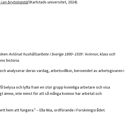
 i en brytningstid
(Karlstads universitet, 2024).
/boken
Avlönat hushållsarbete i Sverige 1890–1939 : kvinnor, klass och
ns historia.
 och analyserar deras vardag, arbetsvillkor, beroendet av arbetsgivaren i
få belysa och lyfta fram en stor grupp kvinnliga arbetare och visa
igt ämne, inte minst för att så många kvinnor har arbetat och
ett hem att fungera.” – Ella Niia, ordförande i Forskningsrådet.