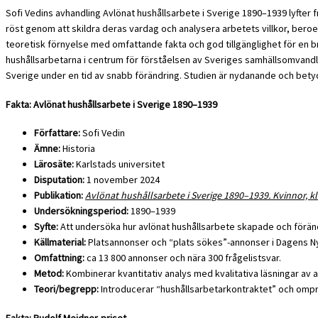
Sofi Vedins avhandling Avlönat hushållsarbete i Sverige 1890–1939 lyfter
röst genom att skildra deras vardag och analysera arbetets villkor, beroe
teoretisk förnyelse med omfattande fakta och god tillgänglighet för en
hushållsarbetarna i centrum för förståelsen av Sveriges samhällsomvandli
Sverige under en tid av snabb förändring. Studien är nydanande och betyd
Fakta: Avlönat hushållsarbete i Sverige 1890–1939
Författare:
Sofi Vedin
Ämne:
Historia
Lärosäte:
Karlstads universitet
Disputation:
1 november 2024
Publikation:
Avlönat hushållsarbete i Sverige 1890–1939. Kvinnor, kla
Undersökningsperiod:
1890–1939
Syfte:
Att undersöka hur avlönat hushållsarbete skapade och föränd
Källmaterial:
Platsannonser och “plats sökes”-annonser i Dagens Ny
Omfattning:
ca 13 800 annonser och nära 300 frågelistsvar.
Metod:
Kombinerar kvantitativ analys med kvalitativa läsningar av
Teori/begrepp:
Introducerar “hushållsarbetarkontraktet” och ompr