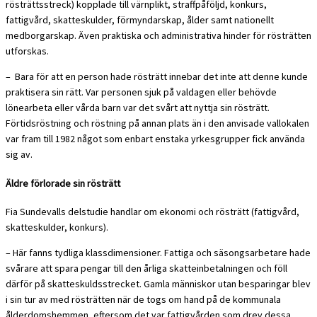
rösträttsstreck) kopplade till värnplikt, straffpåföljd, konkurs,
fattigvård, skatteskulder, förmyndarskap, ålder samt nationellt
medborgarskap. Även praktiska och administrativa hinder för rösträtten
utforskas.
– Bara för att en person hade rösträtt innebar det inte att denne kunde
praktisera sin rätt. Var personen sjuk på valdagen eller behövde
lönearbeta eller vårda barn var det svårt att nyttja sin rösträtt.
Förtidsröstning och röstning på annan plats än i den anvisade vallokalen
var fram till 1982 något som enbart enstaka yrkesgrupper fick använda
sig av.
Äldre förlorade sin rösträtt
Fia Sundevalls delstudie handlar om ekonomi och rösträtt (fattigvård,
skatteskulder, konkurs).
– Här fanns tydliga klassdimensioner. Fattiga och säsongsarbetare hade
svårare att spara pengar till den årliga skatteinbetalningen och föll
därför på skatteskuldsstrecket. Gamla människor utan besparingar blev
i sin tur av med rösträtten när de togs om hand på de kommunala
ålderdomshemmen, eftersom det var fattigvården som drev dessa.