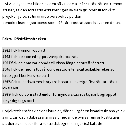
– Vi ville nyansera bilden av den så kallade allmänna rösträtten. Genom
att belysa den fortsatta exkluderingen av flera grupper tillför vårt
projekt nya och utmanande perspektiv på den
demokratiseringsprocess som 1921 års rösträttsbeslut var en del av.
Fakta | Rösträttsstrecken
1921
fick kvinnor rösträtt
1923
fick de som inte gjort värnplikt rösträtt
1937
fick de som var dömda till vissa fängelsestraff rösträtt
1945
fick de med fattigvårdunderstöd eller skatteskulder eller som
hade gjort konkurs rösträtt
1976
fick utländska medborgare bosatta i Sverige fick rätt att rösta i
lokala val
1989
fick de som stått under förmyndarskap rösta, när begreppet
omyndig togs bort
Projektet består av sex delstudier, där en utgör en kvantitativ analys av
samtliga rösträttsbegränsningar, medan de övriga fem är kvalitativa
studier av en eller flera rösträttsbegränsningar (så kallade