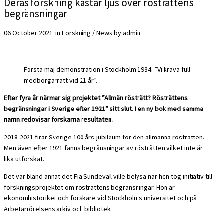
Deras forskning kastar ljus över rösträttens
begränsningar
06 October 2021
in
Forskning
/
News
by
admin
Första maj-demonstration i Stockholm 1934: ”Vi kräva full
medborgarrätt vid 21 år”.
Efter fyra år närmar sig projektet ”Allmän rösträtt? Rösträttens
begränsningar i Sverige efter 1921” sitt slut. I en ny bok med samma
namn redovisar forskarna resultaten.
2018-2021 firar Sverige 100 års-jubileum för den allmänna rösträtten.
Men även efter 1921 fanns begränsningar av rösträtten vilket inte är
lika utforskat.
Det var bland annat det Fia Sundevall ville belysa när hon tog initiativ till
forskningsprojektet om rösträttens begränsningar. Hon är
ekonomhistoriker och forskare vid Stockholms universitet och på
Arbetarrörelsens arkiv och bibliotek.