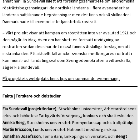
annat har Fia Sundevall inlett ett forskningssamarbete om ekonomiska
rösträttsbegränsningar i de nordiska länderna. I flera avseender har
länderna haft liknande begränsningar men det finns också skillnader. I
Danmark hade till exempel inte tjänstefolk rösträtt.
– Vårt projekt visar att kampen om rösträtten inte var avslutad 1921 och
den pågår än idag. Även om har skett en fortsatt utvidgning av
rösträtten sedan dess har det också funnits åtskilliga förslag om att
inskränka den. Ett aktuellt fall är icke-svenska medborgares rösträtt i
kommunal- och landstingsval som Sverigedemokraterna vill avskaffa,
säger Fia Sundevall.
På projektets webbplats finns tips om kommande evenemang.
Fakta | Forskare och delstudier
Fia Sundevall (projektledare)
, Stockholms universitet, Arbetarrörelsens
arkiv och bibliotek: Fattigvårdsförsörjning, konkurs och skatteskulder.
Annika Berg
, Stockholms universitet: Förmyndarskap och straffpåföljd.
Martin Ericsson
, Lunds universitet. Nationellt medborgarskap.
Jonathan Josefsson
, Tema Barn, Linköpings universitet, och
Bengt