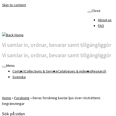
Skip to content
Close
About us
FAQ
Vi samlar in, ordnar, bevarar samt tillgängliggör
Vi samlar in, ordnar, bevarar samt tillgängliggör
Menu
Contact
Collections & Service
Catalogues & indexes
Research
Svenska
Home
»
Forskning
»
Deras forskning kastar ljus över rösträttens
begränsningar
Sök på sidan