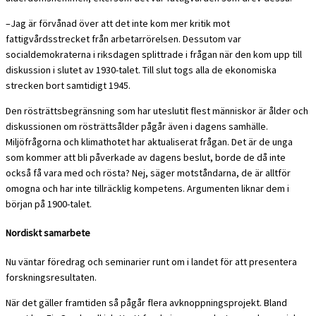
–Jag är förvånad över att det inte kom mer kritik mot
fattigvårdsstrecket från arbetarrörelsen. Dessutom var
socialdemokraterna i riksdagen splittrade i frågan när den kom upp till
diskussion i slutet av 1930-talet. Till slut togs alla de ekonomiska
strecken bort samtidigt 1945
.
Den rösträttsbegränsning som har uteslutit flest människor är ålder och
diskussionen om rösträttsålder pågår även i dagens samhälle.
Miljöfrågorna och klimathotet har aktualiserat frågan. Det är de unga
som kommer att bli påverkade av dagens beslut, borde de då inte
också få vara med och rösta? Nej, säger motståndarna, de är alltför
omogna och har inte tillräcklig kompetens. Argumenten liknar dem i
början på 1900-talet.
Nordiskt samarbete
Nu väntar föredrag och seminarier runt om i landet för att presentera
forskningsresultaten.
När det gäller framtiden så pågår flera avknoppningsprojekt. Bland