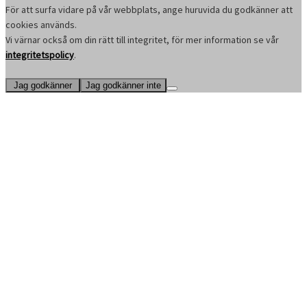
För att surfa vidare på vår webbplats, ange huruvida du godkänner att
cookies används.
Vi värnar också om din rätt till integritet, för mer information se vår
integritetspolicy
.
Jag godkänner
Jag godkänner inte