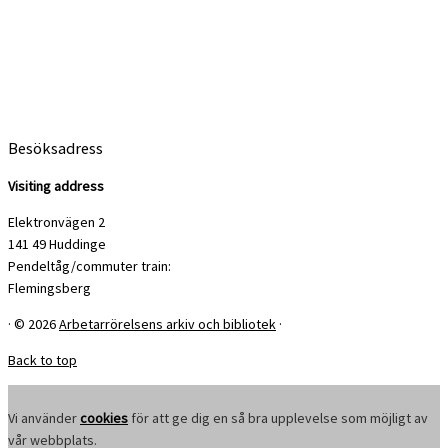
Besöksadress
Visiting address
Elektronvägen 2
141 49 Huddinge
Pendeltåg/commuter train:
Flemingsberg
·
© 2026
Arbetarrörelsens arkiv och bibliotek
·
Back to top
Vi använder
cookies
för att ge dig en så bra upplevelse som möjligt av
vår webbplats.