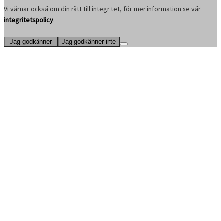
Vi värnar också om din rätt till integritet, för mer information se vår
integritetspolicy
.
Jag godkänner
Jag godkänner inte