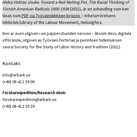
Aleksi Huhtas studie
Toward a Red Melting Pot. The Racial Thinking of
Finnish American Radicals 1900-1938
(2021), är en avhandling som kan
läsas som
PDF via Työväenliikkeen kirjasto
– Arbetarrörelsens
bibliotek/Library of the Labour Movement, Helsingfors.
Den är även utgiven i en pappersbunden version – liksom dess digitala
utförande, utgiven av Työväen historian ja perinteen tutkimuksen
seura/Society for the Study of Labor History and Tradition (2021).
Kontakt
info@arbark.se
(+46) 08-412 39 00
Forskarexpedition/Research desk:
forskarexpedition@arbark.se
(+46) 08-412 39 29