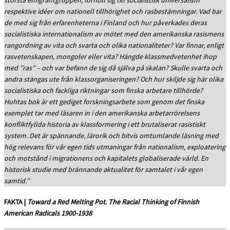
största emigrantgruppen, förhöll sig till socialistisk universalism
respektive idéer om nationell tillhörighet och rasbestämningar. Vad bar
de med sig från erfarenheterna i Finland och hur påverkades deras
socialistiska internationalism av mötet med den amerikanska rasismens
rangordning av vita och svarta och olika nationaliteter? Var finnar, enligt
rasvetenskapen, mongoler eller vita? Hängde klassmedvetenhet ihop
med ”ras” – och var befann de sig då själva på skalan? Skulle svarta och
andra stängas ute från klassorganiseringen? Och hur skiljde sig här olika
socialistiska och fackliga riktningar som finska arbetare tillhörde?
Huhtas bok är ett gediget forskningsarbete som genom det finska
exemplet tar med läsaren in i den amerikanska arbetarrörelsens
konfliktfyllda historia av klassformering i ett brutaliserat rasistiskt
system. Det är spännande, lärorik och bitvis omtumlande läsning med
hög relevans för vår egen tids utmaningar från nationalism, exploatering
och motstånd i migrationens och kapitalets globaliserade värld. En
historisk studie med brännande aktualitet för samtalet i vår egen
samtid.”
FAKTA |
Toward a Red Melting Pot. The Racial Thinking of Finnish
American Radicals 1900-1938