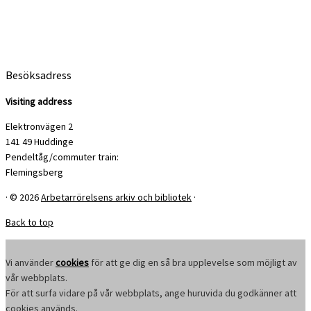
Besöksadress
Visiting address
Elektronvägen 2
141 49 Huddinge
Pendeltåg/commuter train:
Flemingsberg
·
© 2026
Arbetarrörelsens arkiv och bibliotek
·
Back to top
Vi använder
cookies
för att ge dig en så bra upplevelse som möjligt av
vår webbplats.
För att surfa vidare på vår webbplats, ange huruvida du godkänner att
cookies används.