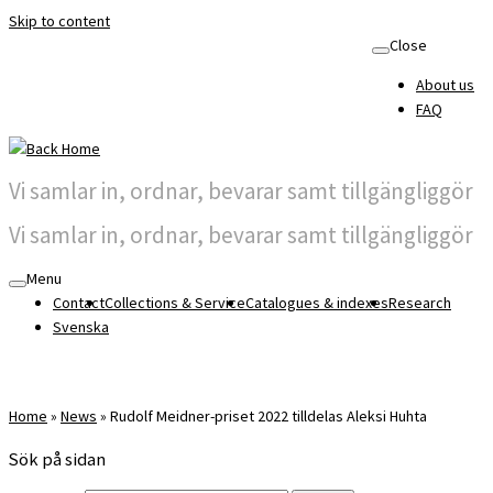
Skip to content
Close
About us
FAQ
Vi samlar in, ordnar, bevarar samt tillgängliggör
Vi samlar in, ordnar, bevarar samt tillgängliggör
Menu
Contact
Collections & Service
Catalogues & indexes
Research
Svenska
Home
»
News
»
Rudolf Meidner-priset 2022 tilldelas Aleksi Huhta
Sök på sidan