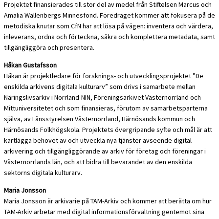
Projektet finansierades till stor del av medel från Stiftelsen Marcus och
Amalia Wallenbergs Minnesfond. Föredraget kommer att fokusera på de
metodiska knutar som CfN har att lösa på vägen: inventera och värdera,
inleverans, ordna och förteckna, säkra och komplettera metadata, samt
tillgängliggöra och presentera.
Håkan Gustafsson
Håkan är projektledare för forsknings- och utvecklingsprojektet ”De
enskilda arkivens digitala kulturarv” som drivs i samarbete mellan
Näringslivsarkiv i Norrland-NIN, Föreningsarkivet Västernorrland och
Mittuniversitetet och som finansieras, förutom av samarbetsparterna
själva, av Länsstyrelsen Västernorrland, Härnösands kommun och
Härnösands Folkhögskola. Projektets övergripande syfte och mål är att
kartlägga behovet av och utveckla nya tjänster avseende digital
arkivering och tillgängliggörande av arkiv för företag och föreningar i
Västernorrlands län, och att bidra till bevarandet av den enskilda
sektorns digitala kulturarv.
Maria Jonsson
Maria Jonsson är arkivarie på TAM-Arkiv och kommer att berätta om hur
TAM-Arkiv arbetar med digital informationsförvaltning gentemot sina