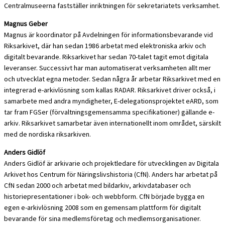
Centralmuseerna fastställer inriktningen för sekretariatets verksamhet.
Magnus Geber
Magnus är koordinator på Avdelningen för informationsbevarande vid
Riksarkivet, där han sedan 1986 arbetat med elektroniska arkiv och
digitalt bevarande. Riksarkivet har sedan 70-talet tagit emot digitala
leveranser. Successivt har man automatiserat verksamheten allt mer
och utvecklat egna metoder. Sedan några år arbetar Riksarkivet med en
integrerad e-arkivlösning som kallas RADAR. Riksarkivet driver också, i
samarbete med andra myndigheter, E-delegationsprojektet eARD, som
tar fram FGSer (förvaltningsgemensamma specifikationer) gällande e-
arkiv. Riksarkivet samarbetar även internationellt inom området, särskilt
med de nordiska riksarkiven.
Anders Gidlöf
Anders Gidlöf är arkivarie och projektledare för utvecklingen av Digitala
Arkivet hos Centrum för Näringslivshistoria (CfN). Anders har arbetat på
CfN sedan 2000 och arbetat med bildarkiv, arkivdatabaser och
historiepresentationer i bok- och webbform. CfN började bygga en
egen e-arkivlösning 2008 som en gemensam plattform för digitalt
bevarande för sina medlemsföretag och medlemsorganisationer.