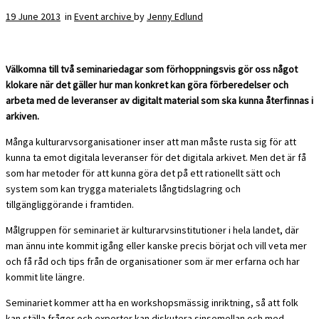
19 June 2013
in
Event archive
by
Jenny Edlund
Välkomna till två seminariedagar som förhoppningsvis gör oss något
klokare när det gäller hur man konkret kan göra förberedelser och
arbeta med de leveranser av digitalt material som ska kunna återfinnas i
arkiven.
Många kulturarvsorganisationer inser att man måste rusta sig för att
kunna ta emot digitala leveranser för det digitala arkivet. Men det är få
som har metoder för att kunna göra det på ett rationellt sätt och
system som kan trygga materialets långtidslagring och
tillgängliggörande i framtiden.
Målgruppen för seminariet är kulturarvsinstitutioner i hela landet, där
man ännu inte kommit igång eller kanske precis börjat och vill veta mer
och få råd och tips från de organisationer som är mer erfarna och har
kommit lite längre.
Seminariet kommer att ha en workshopsmässig inriktning, så att folk
kan ställa frågor och experter kan diskutera sinsemellan och med