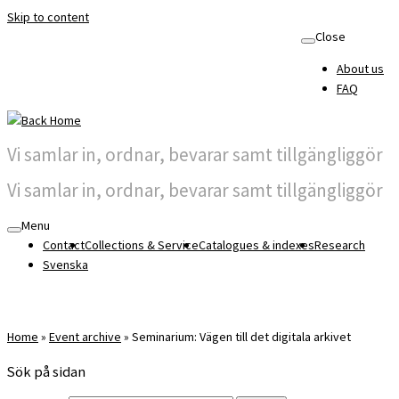
Skip to content
Close
About us
FAQ
Vi samlar in, ordnar, bevarar samt tillgängliggör
Vi samlar in, ordnar, bevarar samt tillgängliggör
Menu
Contact
Collections & Service
Catalogues & indexes
Research
Svenska
Home
»
Event archive
»
Seminarium: Vägen till det digitala arkivet
Sök på sidan