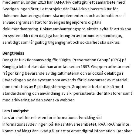
medlemmar. Under 2013 har TAM-Arkiv deltagit i ett samarbete med
Sveriges Ingenjörer, i ett projekt där TAM-Arkivs basstruktur för
dokumenthanteringsplaner ska implementeras och automatiseras i
användargränssnittet för Sveriges Ingenjörers digitala
dokumenthantering. Dokument-hanteringsprojektets syfte är att skapa
en systematik i den dagliga hanteringen av förbundets handlingar,
samtidigt som långsiktig tillgänglighet och sökbarhet ska säkras.
Bengt Neiss
Bengt är funktionsansvarig för “Digital Preservation Group” (DPG) på
Kungliga biblioteket där han arbetat sedan 1997. Gruppen arbetar med
frågor kring bevarande av digitalt material och är också delaktiga i
utvecklingen av de system som används för inleveranser av material
som omfattas av E-pliktlagstiftningen. Gruppen arbetar också med
standardisering och användning av s.k. persistenta identifikatorer samt
med arkivering av den svenska webben.
Lars Lundqvist
Lars är chef för enheten för informationsutveckling vid
Informationsavdelningen på Riksantikvarieämbetet, RAÄ. RAÄ har inte
kommit så långt ännu vad gäller att ta emot digital information. Det sker