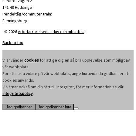
Elektronvägen 2
141 49 Huddinge
Pendeltåg/commuter train:
Flemingsberg
·
© 2026
Arbetarrörelsens arkiv och bibliotek
·
Back to top
Vi använder
cookies
för att ge dig en så bra upplevelse som möjligt av
vår webbplats.
För att surfa vidare på vår webbplats, ange huruvida du godkänner att
cookies används.
Vi värnar också om din rätt till integritet, för mer information se vår
integritetspolicy
.
Jag godkänner
Jag godkänner inte