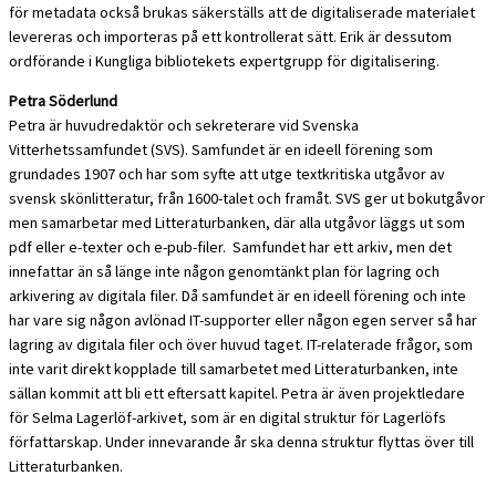
för metadata också brukas säkerställs att de digitaliserade materialet
levereras och importeras på ett kontrollerat sätt. Erik är dessutom
ordförande i Kungliga bibliotekets expertgrupp för digitalisering.
Petra Söderlund
Petra är huvudredaktör och sekreterare vid Svenska
Vitterhetssamfundet (SVS). Samfundet är en ideell förening som
grundades 1907 och har som syfte att utge textkritiska utgåvor av
svensk skönlitteratur, från 1600-talet och framåt. SVS ger ut bokutgåvor
men samarbetar med Litteraturbanken, där alla utgåvor läggs ut som
pdf eller e-texter och e-pub-filer. Samfundet har ett arkiv, men det
innefattar än så länge inte någon genomtänkt plan för lagring och
arkivering av digitala filer. Då samfundet är en ideell förening och inte
har vare sig någon avlönad IT-supporter eller någon egen server så har
lagring av digitala filer och över huvud taget. IT-relaterade frågor, som
inte varit direkt kopplade till samarbetet med Litteraturbanken, inte
sällan kommit att bli ett eftersatt kapitel. Petra är även projektledare
för Selma Lagerlöf-arkivet, som är en digital struktur för Lagerlöfs
författarskap. Under innevarande år ska denna struktur flyttas över till
Litteraturbanken.