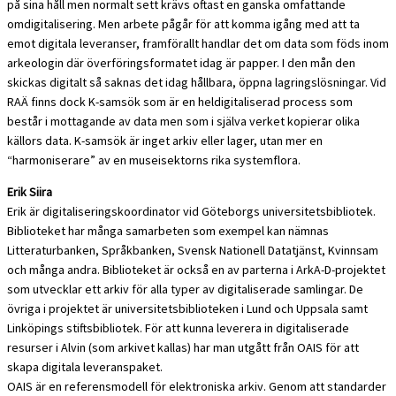
på sina håll men normalt sett krävs oftast en ganska omfattande
omdigitalisering. Men arbete pågår för att komma igång med att ta
emot digitala leveranser, framförallt handlar det om data som föds inom
arkeologin där överföringsformatet idag är papper. I den mån den
skickas digitalt så saknas det idag hållbara, öppna lagringslösningar. Vid
RAÄ finns dock K-samsök som är en heldigitaliserad process som
består i mottagande av data men som i själva verket kopierar olika
källors data. K-samsök är inget arkiv eller lager, utan mer en
“harmoniserare” av en museisektorns rika systemflora.
Erik Siira
Erik är digitaliseringskoordinator vid Göteborgs universitetsbibliotek.
Biblioteket har många samarbeten som exempel kan nämnas
Litteraturbanken, Språkbanken, Svensk Nationell Datatjänst, Kvinnsam
och många andra. Biblioteket är också en av parterna i ArkA-D-projektet
som utvecklar ett arkiv för alla typer av digitaliserade samlingar. De
övriga i projektet är universitetsbiblioteken i Lund och Uppsala samt
Linköpings stiftsbibliotek. För att kunna leverera in digitaliserade
resurser i Alvin (som arkivet kallas) har man utgått från OAIS för att
skapa digitala leveranspaket.
OAIS är en referensmodell för elektroniska arkiv. Genom att standarder