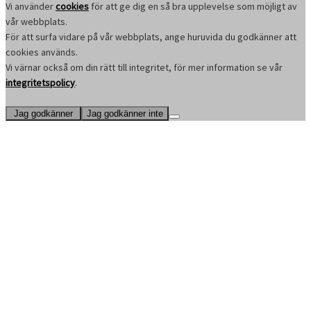
Vi använder
cookies
för att ge dig en så bra upplevelse som möjligt av
vår webbplats.
För att surfa vidare på vår webbplats, ange huruvida du godkänner att
cookies används.
Vi värnar också om din rätt till integritet, för mer information se vår
integritetspolicy
.
Jag godkänner
Jag godkänner inte