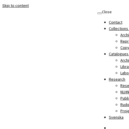
Skip to content
Close
Contact
Collections
Archi
Repr
Copy
Catalogues
Arch
Libr
Labo
Research
Rese
NLHN
Publ
Rudo
Proj
Svenska