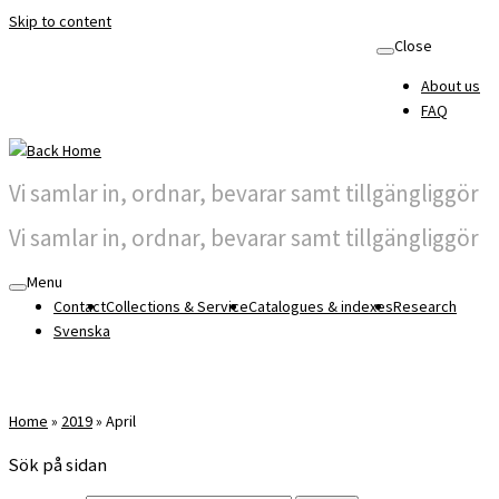
Skip to content
Close
About us
FAQ
Vi samlar in, ordnar, bevarar samt tillgängliggör
Vi samlar in, ordnar, bevarar samt tillgängliggör
Menu
Contact
Collections & Service
Catalogues & indexes
Research
Svenska
Home
»
2019
»
April
Sök på sidan