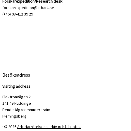
Forskarexpedition/Research desk:
forskarexpedition@arbark.se
(+46) 08-412 39 29
Besöksadress
Visiting address
Elektronvägen 2
141 49 Huddinge
Pendeltåg/commuter train:
Flemingsberg
·
© 2026
Arbetarrörelsens arkiv och bibliotek
·