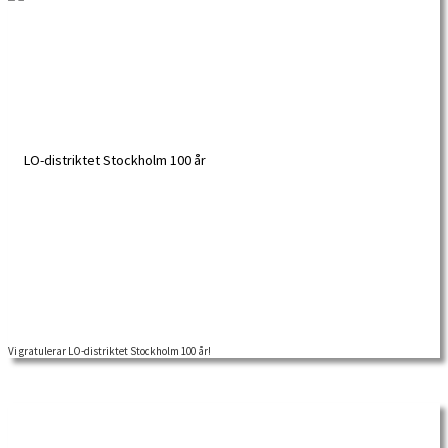
Vi gratulerar LO-distriktet Stockholm 100 år!
Vi vill passa på att gratulera LO-distriktet i Stockholms län till de 100 fyllda åren!
2019 är […]