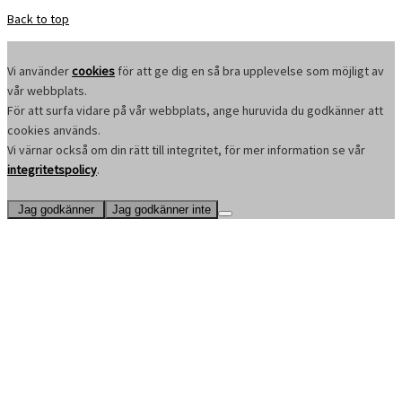
Back to top
Vi använder
cookies
för att ge dig en så bra upplevelse som möjligt av
vår webbplats.
För att surfa vidare på vår webbplats, ange huruvida du godkänner att
cookies används.
Vi värnar också om din rätt till integritet, för mer information se vår
integritetspolicy
.
Jag godkänner
Jag godkänner inte