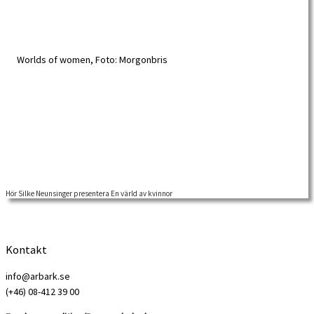
Hör Silke Neunsinger presentera En värld av kvinnor
Den svenska arbetarrörelsen är väl dokumenterad, men kvinnornas roll inom
rörelsen har genom åren fått […]
Kontakt
info@arbark.se
(+46) 08-412 39 00