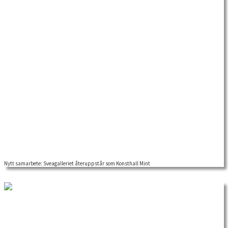
Nytt samarbete: Sveagalleriet återuppstår som Konsthall Mint
Den 12 april 2019 slår Stockholms nya konsthall, Mint, upp dörrarna, i det
legendariska Sveagalleriets […]