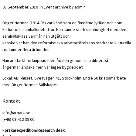
08 September 2010
in
Event archive
by
admin
Birger Norman (1914-95) var känd som en finstämd lyriker och som
kultur- och samhällsdebattör. Han kände stark samhörighet med den
samhällsklass varifrån han utgått och
kanske var han den reformistiska arbetarrörelsens starkaste kulturella
röst under flera årtionden.
Han är starkt förknippad med Ådalen genom sina dikter på
ångermanländska men var ingen bygdepoet.
Lokal: ABF-huset, Sveavägen 41, Stockholm. Entré 50 kr. I samarbete
med Birger Norman Sällskapet.
Kontakt
info@arbark.se
(+46) 08-412 39 00
Forskarexpedition/Research desk: