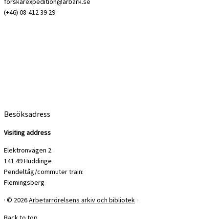
forskarexpedition@arbark.se
(+46) 08-412 39 29
Besöksadress
Visiting address
Elektronvägen 2
141 49 Huddinge
Pendeltåg/commuter train:
Flemingsberg
·
© 2026
Arbetarrörelsens arkiv och bibliotek
·
Back to top