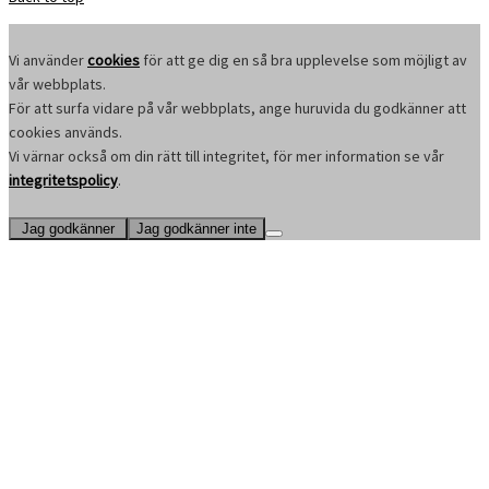
Vi använder
cookies
för att ge dig en så bra upplevelse som möjligt av
vår webbplats.
För att surfa vidare på vår webbplats, ange huruvida du godkänner att
cookies används.
Vi värnar också om din rätt till integritet, för mer information se vår
integritetspolicy
.
Jag godkänner
Jag godkänner inte