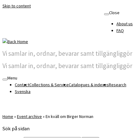
Skip to content
Close
About us
FAQ
Vi samlar in, ordnar, bevarar samt tillgängliggör
Vi samlar in, ordnar, bevarar samt tillgängliggör
Menu
Contact
Collections & Service
Catalogues & indexes
Research
Svenska
Home
»
Event archive
»
En kväll om Birger Norman
Sök på sidan