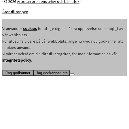
·
© 2026
Arbetarrörelsens arkiv och bibliotek
·
Åter till toppen
Vi använder
cookies
för att ge dig en så bra upplevelse som möjligt av
vår webbplats.
För att surfa vidare på vår webbplats, ange huruvida du godkänner att
cookies används.
Vi värnar också om din rätt till integritet, för mer information se vår
integritetspolicy
.
Jag godkänner
Jag godkänner inte