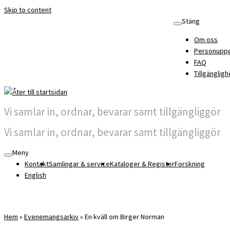
Skip to content
Stäng
Om oss
Personuppg
FAQ
Tillgängligh
Vi samlar in, ordnar, bevarar samt tillgängliggör
Vi samlar in, ordnar, bevarar samt tillgängliggör
Meny
Kontakt
Samlingar & service
Kataloger & Register
Forskning
English
Hem
»
Evenemangsarkiv
»
En kväll om Birger Norman