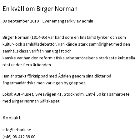
En kväll om Birger Norman
08 september 2010
i
Evenemangsarkiv
av
admin
Birger Norman (1914-95) var känd som en finstämd lyriker och som
kultur- och samhällsdebattör. Han kände stark samhörighet med den
samhällsklass varifrån han utgått och
kanske var han den reformistiska arbetarrörelsens starkaste kulturella
röst under flera årtionden.
Han är starkt förknippad med Ådalen genom sina dikter på
ångermanländska men var ingen bygdepoet.
Lokal: ABF-huset, Sveavägen 41, Stockholm. Entré 50 kr. I samarbete
med Birger Norman Sällskapet.
Kontakt
info@arbark.se
(+46) 08-412 39 00