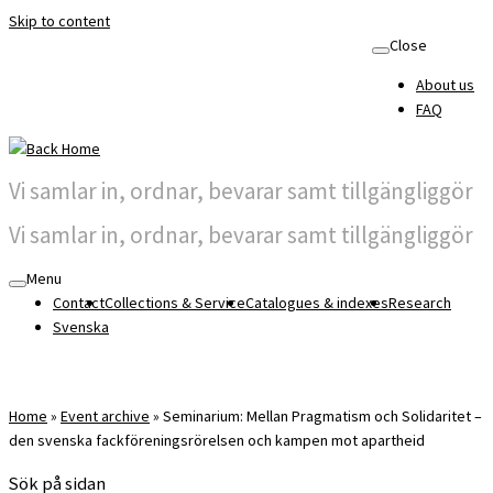
Skip to content
Close
About us
FAQ
Vi samlar in, ordnar, bevarar samt tillgängliggör
Vi samlar in, ordnar, bevarar samt tillgängliggör
Menu
Contact
Collections & Service
Catalogues & indexes
Research
Svenska
Home
»
Event archive
»
Seminarium: Mellan Pragmatism och Solidaritet –
den svenska fackföreningsrörelsen och kampen mot apartheid
Sök på sidan