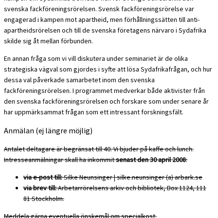
svenska fackföreningsrörelsen. Svensk fackföreningsrörelse var
engagerad i kampen mot apartheid, men förhållningssätten till anti-
apartheidsrörelsen och till de svenska företagens närvaro i Sydafrika
skilde sig åt mellan förbunden.
En annan fråga som vi vill diskutera under seminariet är de olika
strategiska vägval som gjordes i syfte att lösa Sydafrikafrågan, och hur
dessa val påverkade samarbetet inom den svenska
fackföreningsrörelsen. I programmet medverkar både aktivister från
den svenska fackföreningsrörelsen och forskare som under senare år
har uppmärksammat frågan som ett intressant forskningsfält.
Anmälan (ej längre möjlig)
Antalet deltagare är begränsat till 40. Vi bjuder på kaffe och lunch.
Intresseanmälningar skall ha inkommit
senast den 30 april 2008
:
via e-post till:
Silke Neunsinger | silke.neunsinger (a) arbark.se
via brev till:
Arbetarrörelsens arkiv och bibliotek, Box 1124, 111
81 Stockholm.
Meddela gärna eventuella önskemål om specialkost.