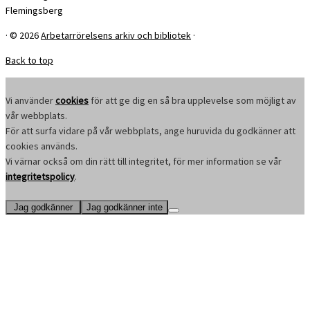
Flemingsberg
·
© 2026
Arbetarrörelsens arkiv och bibliotek
·
Back to top
Vi använder
cookies
för att ge dig en så bra upplevelse som möjligt av
vår webbplats.
För att surfa vidare på vår webbplats, ange huruvida du godkänner att
cookies används.
Vi värnar också om din rätt till integritet, för mer information se vår
integritetspolicy
.
Jag godkänner
Jag godkänner inte