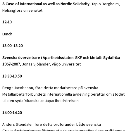
A Case of International as well as Nordic Solidarity
, Tapio Bergholm,
Helsingfors universitet
12-13
Lunch
13.00 -13.20
Svenska övervintrare i Apartheidsstaten. SKF och Metall i Sydafrika
1967-2007
, Jonas Sjölander, Växjö universitet
13.30-13.50
Bengt Jacobsson, före detta medarbetare på svenska
Metallarbetarförbundets internationella avdelning berättar om stödet
till den sydafrikanska antiapartheidrörelsen
14.00-14.20
Anders Stendalen före detta ordförande i både svenska
Gruvindustriearbetareförbundet och gruvinternationalens ordförande