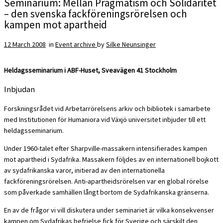
Seminarium: Mellan Pragmatism och Solidaritet
– den svenska fackföreningsrörelsen och
kampen mot apartheid
12 March 2008
in
Event archive
by
Silke Neunsinger
Heldagsseminarium i ABF-Huset, Sveavägen 41 Stockholm
Inbjudan
Forskningsrådet vid Arbetarrörelsens arkiv och bibliotek i samarbete
med Institutionen för Humaniora vid Växjö universitet inbjuder till ett
heldagsseminarium.
Under 1960-talet efter Sharpville-massakern intensifierades kampen
mot apartheid i Sydafrika. Massakern följdes av en internationell bojkott
av sydafrikanska varor, initierad av den internationella
fackföreningsrörelsen. Anti-apartheidsrörelsen var en global rörelse
som påverkade samhällen långt bortom de Sydafrikanska gränserna.
En av de frågor vi vill diskutera under seminariet är vilka konsekvenser
kampen om Sydafrikas befrielse fick för Sverige och särskilt den