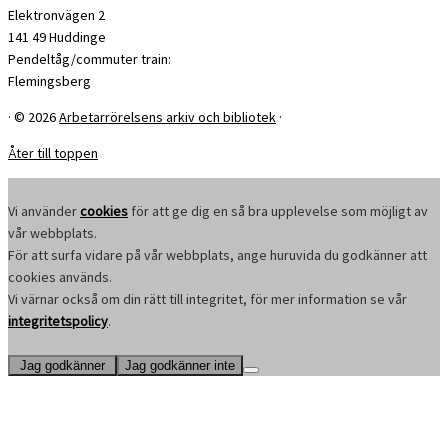
Elektronvägen 2
141 49 Huddinge
Pendeltåg/commuter train:
Flemingsberg
·
© 2026
Arbetarrörelsens arkiv och bibliotek
·
Åter till toppen
Vi använder
cookies
för att ge dig en så bra upplevelse som möjligt av
vår webbplats.
För att surfa vidare på vår webbplats, ange huruvida du godkänner att
cookies används.
Vi värnar också om din rätt till integritet, för mer information se vår
integritetspolicy
.
Jag godkänner
Jag godkänner inte