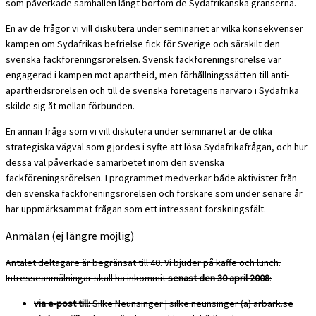
som påverkade samhällen långt bortom de Sydafrikanska gränserna.
En av de frågor vi vill diskutera under seminariet är vilka konsekvenser
kampen om Sydafrikas befrielse fick för Sverige och särskilt den
svenska fackföreningsrörelsen. Svensk fackföreningsrörelse var
engagerad i kampen mot apartheid, men förhållningssätten till anti-
apartheidsrörelsen och till de svenska företagens närvaro i Sydafrika
skilde sig åt mellan förbunden.
En annan fråga som vi vill diskutera under seminariet är de olika
strategiska vägval som gjordes i syfte att lösa Sydafrikafrågan, och hur
dessa val påverkade samarbetet inom den svenska
fackföreningsrörelsen. I programmet medverkar både aktivister från
den svenska fackföreningsrörelsen och forskare som under senare år
har uppmärksammat frågan som ett intressant forskningsfält.
Anmälan (ej längre möjlig)
Antalet deltagare är begränsat till 40. Vi bjuder på kaffe och lunch.
Intresseanmälningar skall ha inkommit
senast den 30 april 2008
:
via e-post till:
Silke Neunsinger | silke.neunsinger (a) arbark.se