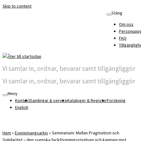
Skip to content
Stäng
Om oss
Personuppg
FAQ
Tillgängligh
Vi samlar in, ordnar, bevarar samt tillgängliggör
Vi samlar in, ordnar, bevarar samt tillgängliggör
Meny
Kontakt
Samlingar & service
Kataloger & Register
Forskning
English
Hem
»
Evenemangsarkiv
»
Seminarium: Mellan Pragmatism och
Solidaritet – den svenska fackföreningsrörelsen och kampen mot