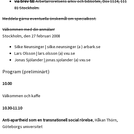
via brev till:
Arbetarrörelsens arkiv och bibliotek, Box 1124, 111
81 Stockholm.
Meddela gärna eventuella önskemål om specialkost.
Välkommen med din anmälan!
Stockholm, den 27 februari 2008
Silke Neunsinger | silke.neunsinger (a ) arbark.se
Lars Olsson | lars.olsson (a) vxu.se
Jonas Sjölander | jonas.sjolander (a) vxu.se
Program (preliminärt)
10.00
Välkommen och kaffe
10.30-11.10
Anti-apartheid som en transnationell social rörelse
, Håkan Thörn,
Göteborgs universitet