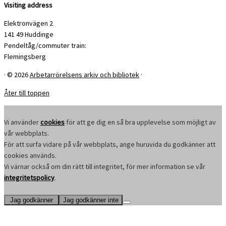
Visiting address
Elektronvägen 2
141 49 Huddinge
Pendeltåg/commuter train:
Flemingsberg
·
© 2026
Arbetarrörelsens arkiv och bibliotek
·
Åter till toppen
Vi använder
cookies
för att ge dig en så bra upplevelse som möjligt av
vår webbplats.
För att surfa vidare på vår webbplats, ange huruvida du godkänner att
cookies används.
Vi värnar också om din rätt till integritet, för mer information se vår
integritetspolicy
.
Jag godkänner
Jag godkänner inte