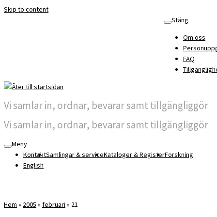
Skip to content
Stäng
Om oss
Personuppg
FAQ
Tillgängligh
Vi samlar in, ordnar, bevarar samt tillgängliggör
Vi samlar in, ordnar, bevarar samt tillgängliggör
Meny
Kontakt
Samlingar & service
Kataloger & Register
Forskning
English
Hem
»
2005
»
februari
»
21