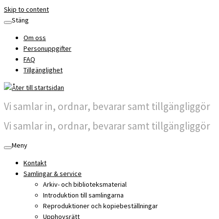
Skip to content
Stäng
Om oss
Personuppgifter
FAQ
Tillgänglighet
Vi samlar in, ordnar, bevarar samt tillgängliggör
Vi samlar in, ordnar, bevarar samt tillgängliggör
Meny
Kontakt
Samlingar & service
Arkiv- och biblioteksmaterial
Introduktion till samlingarna
Reproduktioner och kopiebeställningar
Upphovsrätt