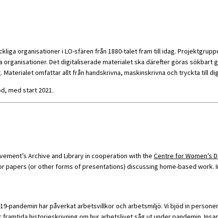
fackliga organisationer i LO-sfären från 1880-talet fram till idag. Projektgr
liga organisationer. Det digitaliserade materialet ska därefter göras sökbar
. Materialet omfattar allt från handskrivna, maskinskrivna och tryckta till 
d, med start 2021.
ement’s Archive and Library in cooperation with the
Centre for Women’s D
r papers (or other forms of presentations) discussing home-based work. In 2
19-pandemin har påverkat arbetsvillkor och arbetsmiljö. Vi bjöd in personer
för framtida historieskrivning om hur arbetslivet såg ut under pandemin. 