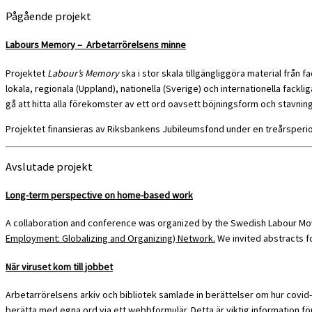
Pågående projekt
Labours Memory – Arbetarrörelsens minne
Projektet
Labour’s Memory
ska i stor skala tillgängliggöra material från 
lokala, regionala (Uppland), nationella (Sverige) och internationella fack
gå att hitta alla förekomster av ett ord oavsett böjningsform och stavning
Projektet finansieras av Riksbankens Jubileumsfond under en treårsperio
Avslutade projekt
Long-term perspective on home-based work
A collaboration and conference was organized by the Swedish Labour Mov
Employment: Globalizing and Organizing) Network.
We invited abstracts fo
När viruset kom till jobbet
Arbetarrörelsens arkiv och bibliotek samlade in berättelser om hur covid-
berätta med egna ord via ett webbformulär. Detta är viktig information 