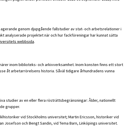
t agerande genom djupgående fallstudier av stat- och arbetsrelationer i
nkt analyserade projektet när och hur fackföreningar har kunnat sätta
iversitets webbsida
.
ärer inom biblioteks- och arkivverksamhet. Inom konsten finns ett stort
sse åt arbetarrörelsens historia. Såväl tidigare århundradens vunna
va studier av en eller flera rösträttsbegränsningar: Ålder, nationellt
nde grupper.
historiker vid Stockholms universitet; Martin Ericsson, historiker vid
han Josefson och Bengt Sandin, vid Tema Barn, Linköpings universitet.