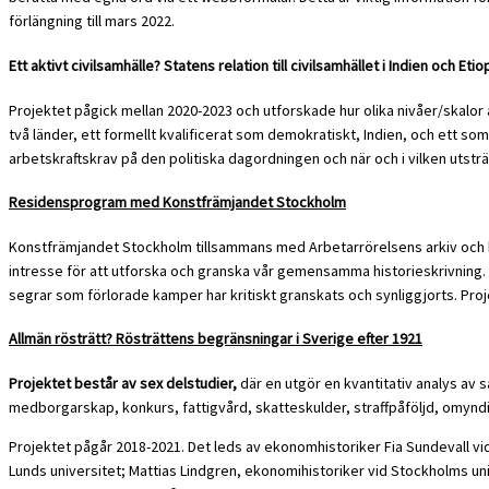
förlängning till mars 2022.
Ett aktivt civilsamhälle? Statens relation till civilsamhället i Indien och Etio
Projektet pågick mellan 2020-2023 och utforskade hur olika nivåer/skalor 
två länder, ett formellt kvalificerat som demokratiskt, Indien, och ett s
arbetskraftskrav på den politiska dagordningen och när och i vilken utsträ
Residensprogram med Konstfrämjandet Stockholm
Konstfrämjandet Stockholm tillsammans med Arbetarrörelsens arkiv och bi
intresse för att utforska och granska vår gemensamma historieskrivning. 
segrar som förlorade kamper har kritiskt granskats och synliggjorts. Proje
Allmän rösträtt? Rösträttens begränsningar i Sverige efter 1921
Projektet består av sex delstudier,
där en utgör en kvantitativ analys av s
medborgarskap, konkurs, fattigvård, skatteskulder, straffpåföljd, omynd
Projektet pågår 2018-2021. Det leds av ekonomhistoriker Fia Sundevall vid
Lunds universitet; Mattias Lindgren, ekonomihistoriker vid Stockholms uni