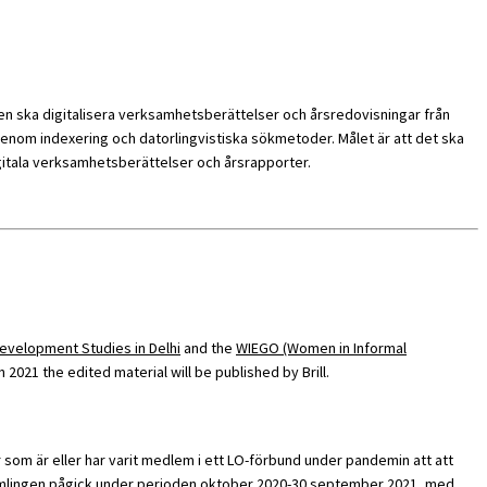
uppen ska digitalisera verksamhetsberättelser och årsredovisningar från
t genom indexering och datorlingvistiska sökmetoder. Målet är att det ska
digitala verksamhetsberättelser och årsrapporter.
evelopment Studies in Delhi
and the
WIEGO (Women in Informal
021 the edited material will be published by Brill.
 som är eller har varit medlem i ett LO-förbund under pandemin att att
Insamlingen pågick under perioden oktober 2020-30 september 2021, med