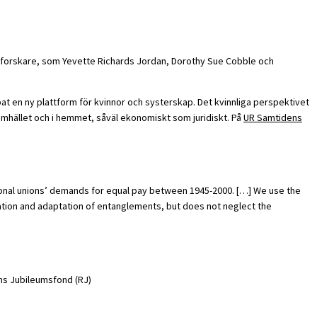
etsforskare, som Yevette Richards Jordan, Dorothy Sue Cobble och
pat en ny plattform för kvinnor och systerskap. Det kvinnliga perspektivet
 samhället och i hemmet, såväl ekonomiskt som juridiskt. På
UR Samtidens
tional unions’ demands for equal pay between 1945-2000. […] We use the
ation and adaptation of entanglements, but does not neglect the
ns Jubileumsfond (RJ)