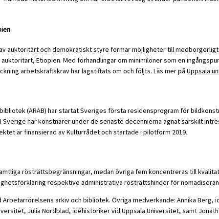
pien
av auktoritärt och demokratiskt styre formar möjligheter till medborgerlig
om auktoritärt, Etiopien. Med förhandlingar om minimilöner som en ingångspu
ckning arbetskraftskrav har lagstiftats om och följts. Läs mer på
Uppsala un
bliotek (ARAB) har startat Sveriges första residensprogram för bildkonstn
I Sverige har konstnärer under de senaste decennierna ägnat särskilt intre
ktet är finansierad av Kulturrådet och startade i pilotform 2019.
amtliga rösträttsbegränsningar, medan övriga fem koncentreras till kvalitati
ighetsförklaring respektive administrativa rösträttshinder för nomadisera
 Arbetarrörelsens arkiv och bibliotek. Övriga medverkande: Annika Berg, idé
versitet, Julia Nordblad, idéhistoriker vid Uppsala Universitet, samt Jonat