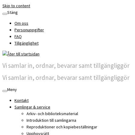
Skip to content
Stäng
Om oss
Personuppgifter
FAQ
Tillgänglighet
Vi samlar in, ordnar, bevarar samt tillgängliggör
Vi samlar in, ordnar, bevarar samt tillgängliggör
Meny
Kontakt
Samlingar & service
Arkiv- och biblioteksmaterial
Introduktion till samlingarna
Reproduktioner och kopiebeställningar
Upphovsrätt