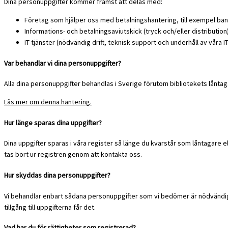
Dina personuppgifter kommer främst att delas med:
Företag som hjälper oss med betalningshantering, till exempel ba
Informations- och betalningsaviutskick (tryck och/eller distribution
IT-tjänster (nödvändig drift, teknisk support och underhåll av våra I
Var behandlar vi dina personuppgifter?
Alla dina personuppgifter behandlas i Sverige förutom bibliotekets lånta
Läs mer om denna hantering.
Hur länge sparas dina uppgifter?
Dina uppgifter sparas i våra register så länge du kvarstår som låntagare
tas bort ur registren genom att kontakta oss.
Hur skyddas dina personuppgifter?
Vi behandlar enbart sådana personuppgifter som vi bedömer är nödvändig
tillgång till uppgifterna får det.
Vad har du för rättigheter som registrerad?