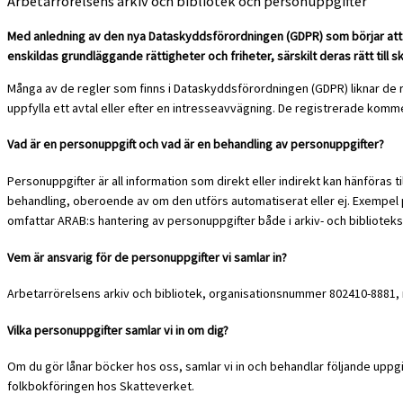
Arbetarrörelsens arkiv och bibliotek och personuppgifter
Med anledning av den nya Dataskyddsförordningen (GDPR) som börjar att gäl
enskildas grundläggande rättigheter och friheter, särskilt deras rätt till 
Många av de regler som finns i Dataskyddsförordningen (GDPR) liknar de 
uppfylla ett avtal eller efter en intresseavvägning. De registrerade komme
Vad är en personuppgift och vad är en behandling av personuppgifter?
Personuppgifter är all information som direkt eller indirekt kan hänföras
behandling, oberoende av om den utförs automatiserat eller ej. Exempel på
omfattar ARAB:s hantering av personuppgifter både i arkiv- och bibliote
Vem är ansvarig för de personuppgifter vi samlar in?
Arbetarrörelsens arkiv och bibliotek, organisationsnummer 802410-8881, 
Vilka personuppgifter samlar vi in om dig?
Om du gör lånar böcker hos oss, samlar vi in och behandlar följande upp
folkbokföringen hos Skatteverket.