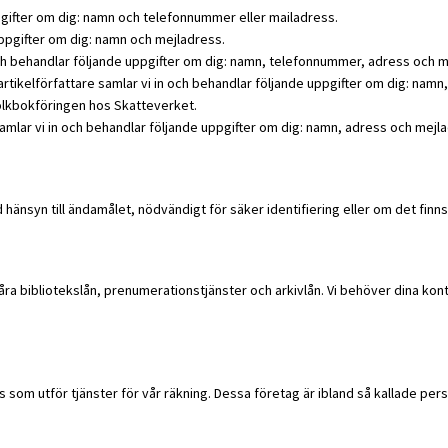
pgifter om dig: namn och telefonnummer eller mailadress.
uppgifter om dig: namn och mejladress.
och behandlar följande uppgifter om dig: namn, telefonnummer, adress och m
 artikelförfattare samlar vi in och behandlar följande uppgifter om dig: n
folkbokföringen hos Skatteverket.
samlar vi in och behandlar följande uppgifter om dig: namn, adress och mejl
nsyn till ändamålet, nödvändigt för säker identifiering eller om det finns 
åra bibliotekslån, prenumerationstjänster och arkivlån. Vi behöver dina ko
som utför tjänster för vår räkning. Dessa företag är ibland så kallade per