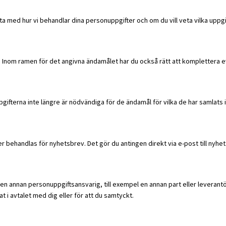
renta med hur vi behandlar dina personuppgifter och om du vill veta vilka uppgi
. Inom ramen för det angivna ändamålet har du också rätt att komplettera e
gifterna inte längre är nödvändiga för de ändamål för vilka de har samlats i
r behandlas för nyhetsbrev. Det gör du antingen direkt via e-post till nyhets
ll en annan personuppgiftsansvarig, till exempel en annan part eller leveran
t i avtalet med dig eller för att du samtyckt.