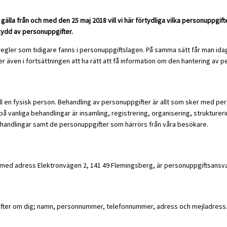
la från och med den 25 maj 2018 vill vi här förtydliga vilka personuppgift
skydd av personuppgifter.
regler som tidigare fanns i personuppgiftslagen. På samma sätt får man i
r även i fortsättningen att ha rätt att få information om den hantering av 
 till en fysisk person. Behandling av personuppgifter är allt som sker med 
 vanliga behandlingar är insamling, registrering, organisering, strukturer
kshandlingar samt de personuppgifter som härrörs från våra besökare.
med adress Elektronvägen 2, 141 49 Flemingsberg, är personuppgiftsansvari
gifter om dig; namn, personnummer, telefonnummer, adress och mejladress. 