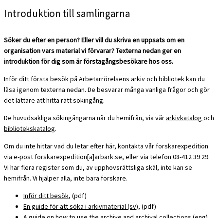
Introduktion till samlingarna
Söker du efter en person? Eller vill du skriva en uppsats om en
organisation vars material vi förvarar? Texterna nedan ger en
introduktion för dig som är förstagångsbesökare hos oss.
Inför ditt första besök på Arbetarrörelsens arkiv och bibliotek kan du
läsa igenom texterna nedan. De besvarar många vanliga frågor och gör
det lättare att hitta rätt sökingång.
De huvudsakliga sökingångarna når du hemifrån, via vår
arkivkatalog
och
bibliotekskatalog
.
Om du inte hittar vad du letar efter här, kontakta vår forskarexpedition
via e-post forskarexpedition[a]arbark.se, eller via telefon 08-412 39 29.
Vi har flera register som du, av upphovsrättsliga skäl, inte kan se
hemifrån. Vi hjälper alla, inte bara forskare.
Inför ditt besök
, (pdf)
En guide för att söka i arkivmaterial (sv)
, (pdf)
A guide on how to use the archive and archival collections (eng)
,