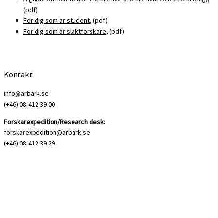
(pdf)
För dig som är student
, (pdf)
För dig som är släktforskare
, (pdf)
Kontakt
info@arbark.se
(+46) 08-412 39 00
Forskarexpedition/Research desk:
forskarexpedition@arbark.se
(+46) 08-412 39 29