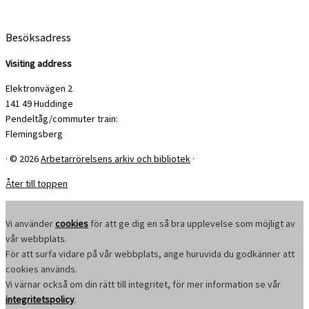
Besöksadress
Visiting address
Elektronvägen 2
141 49 Huddinge
Pendeltåg/commuter train:
Flemingsberg
·
© 2026
Arbetarrörelsens arkiv och bibliotek
·
Åter till toppen
Vi använder
cookies
för att ge dig en så bra upplevelse som möjligt av
vår webbplats.
För att surfa vidare på vår webbplats, ange huruvida du godkänner att
cookies används.
Vi värnar också om din rätt till integritet, för mer information se vår
integritetspolicy
.