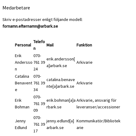
Medarbetare
Skriv e-postadresser enligt följande modell:
fornamn.efternamn@arbark.se
Telefo
Personal
Mail
Funktion
n
Erik
070-
erik.andersson[
Andersso
761 39
Arkivarie
a]arbark.se
n
24
Catalina
070-
catalina.benave
Benavent
761 39
Arkivarie
nte[a]arbark.se
e
34
070-
Erik
erik.bohman[a]a
Arkivarie, ansvarig för
761 39
Bohman
rbark.se
leveranser/accessioner
09
070-
Jenny
jenny.edlund[a]
Kommunikatör/Bibliotek
761 39
Edlund
arbark.se
arie
17