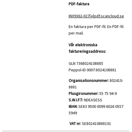
PDF-faktura
INX9362-027[a]pdf.scancloud.se
En faktura per PDF-fil. En PDF-fil
per mail.
Vår elektroniska
faktureringsaddress:
GLN 7368024108885
Peppol-ID 0007:8024108881
Organisationsnummer:
802410-
8881
Plusgironummer:
55 75 94-9
S.W.I.F.T:
NDEASESS
IBAN:
SE83 9500 0099 6026 0557
5949
VAT nr:
SE802410888101