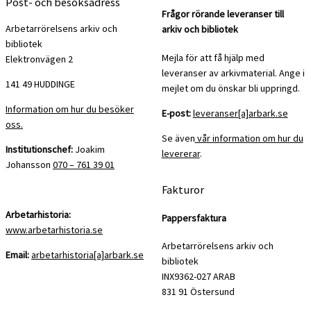
Post- och besöksadress
Frågor rörande leveranser till
Arbetarrörelsens arkiv och
arkiv och bibliotek
bibliotek
Mejla för att få hjälp med
Elektronvägen 2
leveranser av arkivmaterial. Ange i
141 49 HUDDINGE
mejlet om du önskar bli uppringd.
Information om hur du besöker
E-post:
leveranser[a]arbark.se
oss.
Se även
vår information om hur du
Institutionschef:
Joakim
levererar
.
Johansson
070 – 761 39 01
Fakturor
Arbetarhistoria:
Pappersfaktura
www.arbetarhistoria.se
Arbetarrörelsens arkiv och
Email:
arbetarhistoria[a]arbark.se
bibliotek
INX9362-027 ARAB
831 91 Östersund