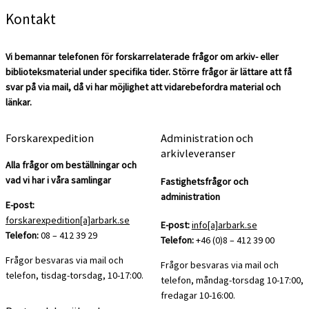
Kontakt
Vi bemannar telefonen för forskarrelaterade frågor om arkiv- eller
biblioteksmaterial under specifika tider. Större frågor är lättare att få
svar på via mail, då vi har möjlighet att vidarebefordra material och
länkar.
Forskarexpedition
Administration och
arkivleveranser
Alla frågor om beställningar och
vad vi har i våra samlingar
Fastighetsfrågor och
administration
E-post:
forskarexpedition[a]arbark.se
E-post:
info[a]arbark.se
Telefon:
08 – 412 39 29
Telefon:
+46 (0)8 – 412 39 00
Frågor besvaras via mail och
Frågor besvaras via mail och
telefon, tisdag-torsdag, 10-17:00.
telefon, måndag-torsdag 10-17:00,
fredagar 10-16:00.