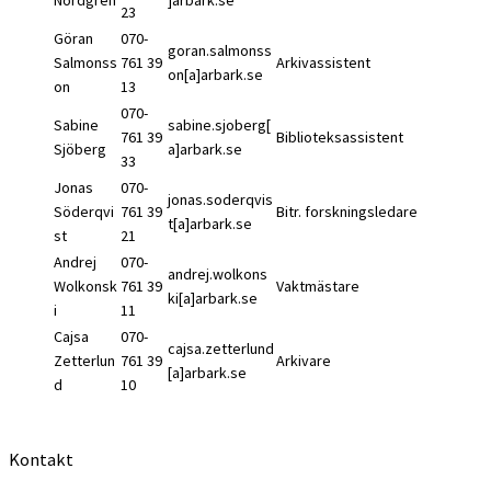
23
Göran
070-
goran.salmonss
Salmonss
761 39
Arkivassistent
on[a]arbark.se
on
13
070-
Sabine
sabine.sjoberg[
761 39
Biblioteksassistent
Sjöberg
a]arbark.se
33
Jonas
070-
jonas.soderqvis
Söderqvi
761 39
Bitr. forskningsledare
t[a]arbark.se
st
21
Andrej
070-
andrej.wolkons
Wolkonsk
761 39
Vaktmästare
ki[a]arbark.se
i
11
Cajsa
070-
cajsa.zetterlund
Zetterlun
761 39
Arkivare
[a]arbark.se
d
10
Kontakt