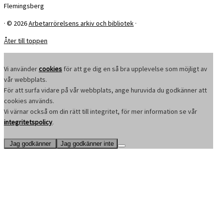
Flemingsberg
·
© 2026
Arbetarrörelsens arkiv och bibliotek
·
Åter till toppen
Vi använder
cookies
för att ge dig en så bra upplevelse som möjligt av
vår webbplats.
För att surfa vidare på vår webbplats, ange huruvida du godkänner att
cookies används.
Vi värnar också om din rätt till integritet, för mer information se vår
integritetspolicy
.
Jag godkänner
Jag godkänner inte