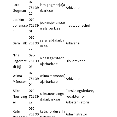
070-
Lars
lars.gogman[a]a
761 39
Arkivarie
Gogman
rbark.se
26
Joakim
070-
joakim.johansso
Johansso
761 39
Institutionschef
n[a]arbark.se
n
01
070-
sara.falk[a]arba
Sara Falk
761 39
Arkivarie
rk.se
22
Nina
070-
nina.lagerstedt[
Lagerste
761 39
Bibliotekarie
a]arbark.se
dt (tj)
03
070-
Wilma
wilma.mansson[
761 39
Arkivarie
Månsson
a]arbark.se
04
Silke
070-
Forskningsledare,
silke.neunsinge
Neunsing
761 39
redaktör för
r[a]arbark.se
er
27
Arbetarhistoria
070-
Katri
katri.nordgren[a
761 39
Administratör
Nordgren
]arbark.se