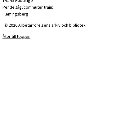
141 49 Huddinge
Pendeltåg/commuter train:
Flemingsberg
·
© 2026
Arbetarrörelsens arkiv och bibliotek
·
Åter till toppen