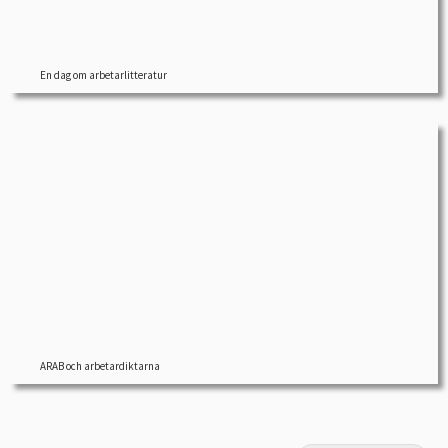
En dag om arbetarlitteratur
Läs om begreppen arbetarförfattare, arbetardiktare och
proletärdiktare. Författare sprungna ur arbetarklassen och
som skrev ur […]
ARAB och arbetardiktarna