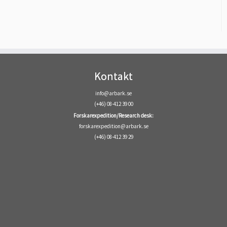
Kontakt
info@arbark.se
(+46) 08-412 39 00
Forskarexpedition/Research desk:
forskarexpedition@arbark.se
(+46) 08-412 39 29