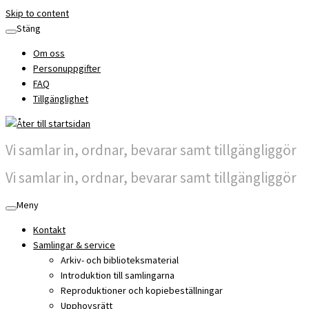
Skip to content
Stäng
Om oss
Personuppgifter
FAQ
Tillgänglighet
Vi samlar in, ordnar, bevarar samt tillgängliggör
Vi samlar in, ordnar, bevarar samt tillgängliggör
Meny
Kontakt
Samlingar & service
Arkiv- och biblioteksmaterial
Introduktion till samlingarna
Reproduktioner och kopiebeställningar
Upphovsrätt