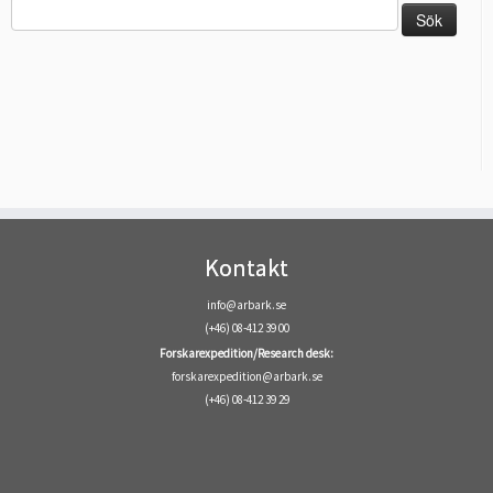
Sök
efter:
Kontakt
info@arbark.se
(+46) 08-412 39 00
Forskarexpedition/Research desk:
forskarexpedition@arbark.se
(+46) 08-412 39 29