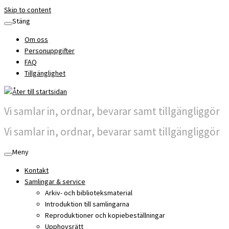
Skip to content
Stäng
Om oss
Personuppgifter
FAQ
Tillgänglighet
Vi samlar in, ordnar, bevarar samt tillgängliggör
Vi samlar in, ordnar, bevarar samt tillgängliggör
Meny
Kontakt
Samlingar & service
Arkiv- och biblioteksmaterial
Introduktion till samlingarna
Reproduktioner och kopiebeställningar
Upphovsrätt