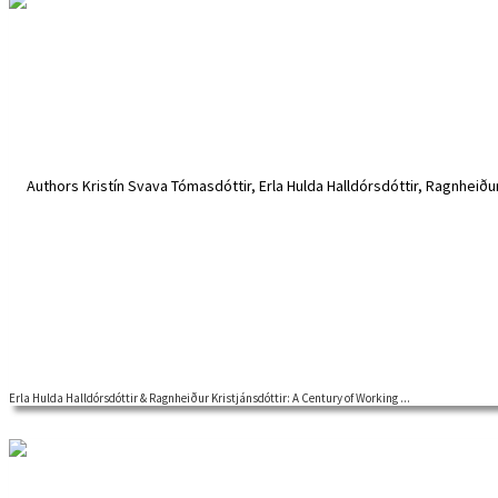
Erla Hulda Halldórsdóttir & Ragnheiður Kristjánsdóttir: A Century of Working ...
Welcome to a Nordic Labour History Network webinar The lecture is b