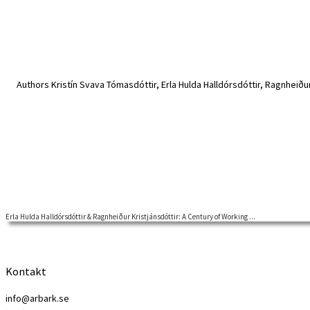
Erla Hulda Halldórsdóttir & Ragnheiður Kristjánsdóttir: A Century of Working ...
Lecture | 18 May 2021 14.00-14.45 Welcome to a Nordic Labour History
Kontakt
info@arbark.se