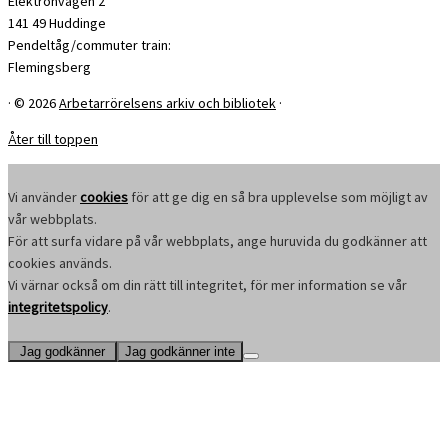
Elektronvägen 2
141 49 Huddinge
Pendeltåg/commuter train:
Flemingsberg
·
© 2026
Arbetarrörelsens arkiv och bibliotek
·
Åter till toppen
Vi använder
cookies
för att ge dig en så bra upplevelse som möjligt av
vår webbplats.
För att surfa vidare på vår webbplats, ange huruvida du godkänner att
cookies används.
Vi värnar också om din rätt till integritet, för mer information se vår
integritetspolicy
.
Jag godkänner
Jag godkänner inte