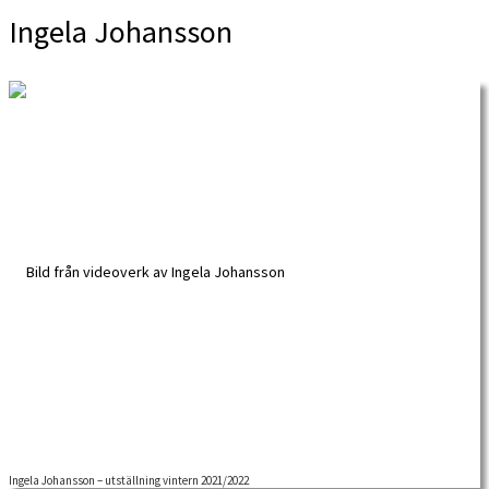
Ingela Johansson
Ingela Johansson – utställning vintern 2021/2022
Ingela Johansson är den första residenskonstnären i Arbetarrörelsens arkiv och