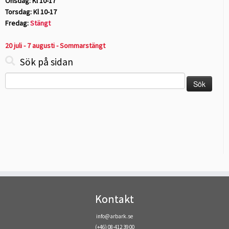
Onsdag: Kl 10-17
Torsdag: Kl 10-17
Fredag:
Stängt
20 juli - 7 augusti - Sommarstängt
Sök på sidan
Sök
efter:
Kontakt
info@arbark.se
(+46) 08-412 39 00