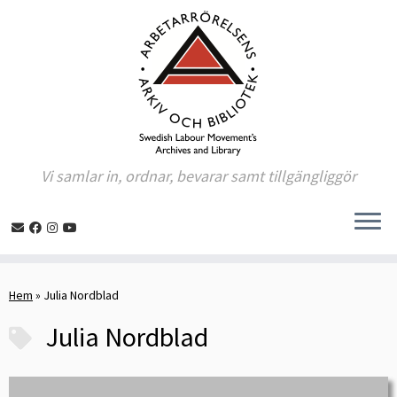
Vi samlar in, ordnar, bevarar samt tillgängliggör
Skip
to
Hem
»
Julia Nordblad
content
Julia Nordblad