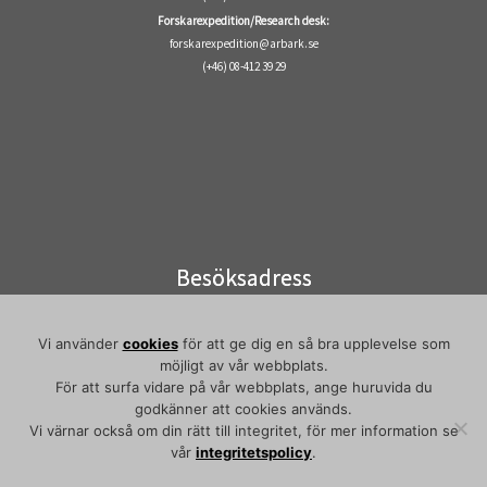
Forskarexpedition/Research desk:
forskarexpedition@arbark.se
(+46) 08-412 39 29
Besöksadress
Visiting address
Elektronvägen 2
Vi använder
cookies
för att ge dig en så bra upplevelse som
141 49 Huddinge
möjligt av vår webbplats.
Pendeltåg/commuter train:
För att surfa vidare på vår webbplats, ange huruvida du
godkänner att cookies används.
Flemingsberg
Vi värnar också om din rätt till integritet, för mer information se
vår
integritetspolicy
.