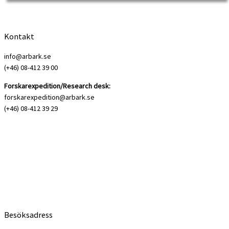
history research. Labour history […]
Kontakt
info@arbark.se
(+46) 08-412 39 00
Forskarexpedition/Research desk:
forskarexpedition@arbark.se
(+46) 08-412 39 29
Besöksadress