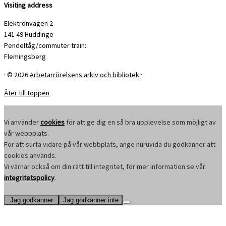
Visiting address
Elektronvägen 2
141 49 Huddinge
Pendeltåg/commuter train:
Flemingsberg
·
© 2026
Arbetarrörelsens arkiv och bibliotek
·
Åter till toppen
Vi använder
cookies
för att ge dig en så bra upplevelse som möjligt av
vår webbplats.
För att surfa vidare på vår webbplats, ange huruvida du godkänner att
cookies används.
Vi värnar också om din rätt till integritet, för mer information se vår
integritetspolicy
.
Jag godkänner
Jag godkänner inte