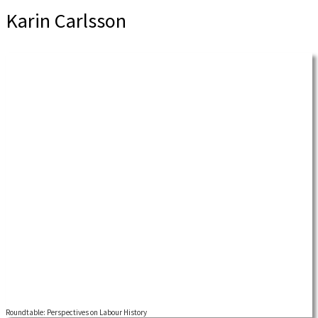
Karin Carlsson
Roundtable: Perspectives on Labour History
Welcome to a NLHN roundtable (digital) on different perspectives on labour