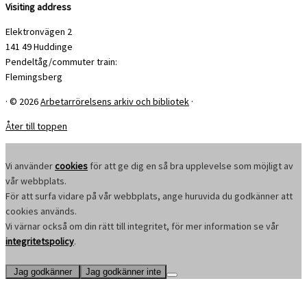
Visiting address
Elektronvägen 2
141 49 Huddinge
Pendeltåg/commuter train:
Flemingsberg
·
© 2026
Arbetarrörelsens arkiv och bibliotek
·
Åter till toppen
Vi använder
cookies
för att ge dig en så bra upplevelse som möjligt av
vår webbplats.
För att surfa vidare på vår webbplats, ange huruvida du godkänner att
cookies används.
Vi värnar också om din rätt till integritet, för mer information se vår
integritetspolicy
.
Jag godkänner
Jag godkänner inte