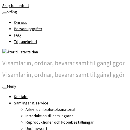
Skip to content
Stäng
Om oss
Personuppgifter
FAQ
Tillgänglighet
Vi samlar in, ordnar, bevarar samt tillgängliggör
Vi samlar in, ordnar, bevarar samt tillgängliggör
Meny
Kontakt
Samlingar & service
Arkiv- och biblioteksmaterial
Introduktion till samlingarna
Reproduktioner och kopiebeställningar
Upphovsrätt