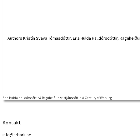
Erla Hulda Halldórsdóttir & Ragnheiður Kristjánsdóttir: A Century of Working ...
Lecture | 18 May 2021 14.00-14.45 Welcome to a Nordic Labour History
Kontakt
info@arbark.se