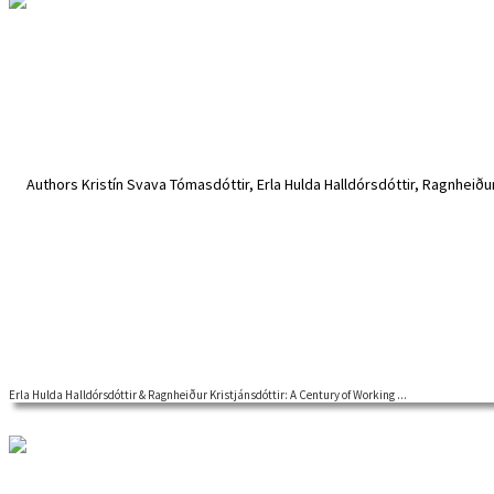
Erla Hulda Halldórsdóttir & Ragnheiður Kristjánsdóttir: A Century of Working ...
Welcome to a Nordic Labour History Network webinar The lecture is b