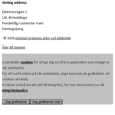
Visiting address
Elektronvägen 2
141 49 Huddinge
Pendeltåg/commuter train:
Flemingsberg
·
© 2026
Arbetarrörelsens arkiv och bibliotek
·
Åter till toppen
Vi använder
cookies
för att ge dig en så bra upplevelse som möjligt av
vår webbplats.
För att surfa vidare på vår webbplats, ange huruvida du godkänner att
cookies används.
Vi värnar också om din rätt till integritet, för mer information se vår
integritetspolicy
.
Jag godkänner
Jag godkänner inte