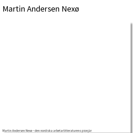
Martin Andersen Nexø
Martin Andersen Nexø – den nordiska arbetarlitteraturens pionjär
Möt Per-Olof Mattsson som porträtterar författaren Den danske författaren