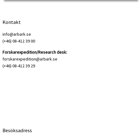
Martin Andersen Nexø (1869-1954) kan tillsammans […]
Kontakt
info@arbark.se
(+46) 08-412 39 00
Forskarexpedition/Research desk:
forskarexpedition@arbark.se
(+46) 08-412 39 29
Besöksadress