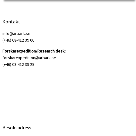
Andersson Socialistiska partiets arkiv. De presenterar […]
Kontakt
info@arbark.se
(+46) 08-412 39 00
Forskarexpedition/Research desk:
forskarexpedition@arbark.se
(+46) 08-412 39 29
Besöksadress