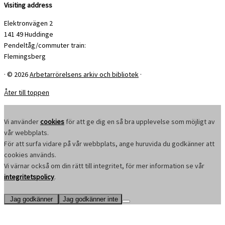
Visiting address
Elektronvägen 2
141 49 Huddinge
Pendeltåg/commuter train:
Flemingsberg
·
© 2026
Arbetarrörelsens arkiv och bibliotek
·
Åter till toppen
Vi använder
cookies
för att ge dig en så bra upplevelse som möjligt av
vår webbplats.
För att surfa vidare på vår webbplats, ange huruvida du godkänner att
cookies används.
Vi värnar också om din rätt till integritet, för mer information se vår
integritetspolicy
.
Jag godkänner
Jag godkänner inte