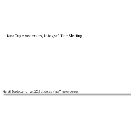
Kjersti Bosdotter-priset 2018 tilldelas Nina Trige Andersen
Kjersti Bosdotter-priset instiftades av styrelsen för Arbetarrörelsens a