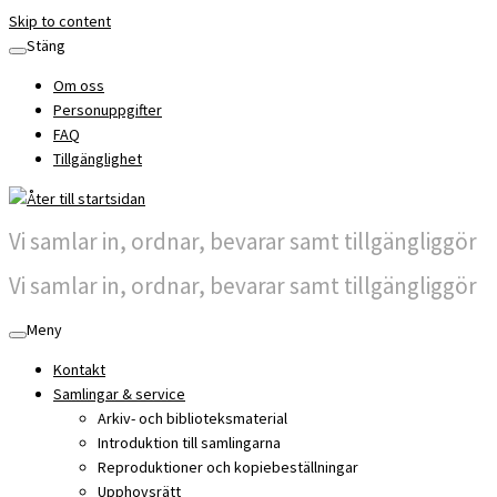
Skip to content
Stäng
Om oss
Personuppgifter
FAQ
Tillgänglighet
Vi samlar in, ordnar, bevarar samt tillgängliggör
Vi samlar in, ordnar, bevarar samt tillgängliggör
Meny
Kontakt
Samlingar & service
Arkiv- och biblioteksmaterial
Introduktion till samlingarna
Reproduktioner och kopiebeställningar
Upphovsrätt