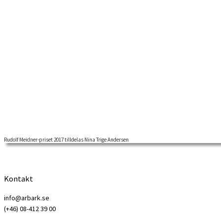
Rudolf Meidner-priset 2017 tilldelas Nina Trige Andersen
RUDOLF MEIDNER-PRISET 2017 för forskning i fackföreningsrörelsens hi
Kontakt
info@arbark.se
(+46) 08-412 39 00