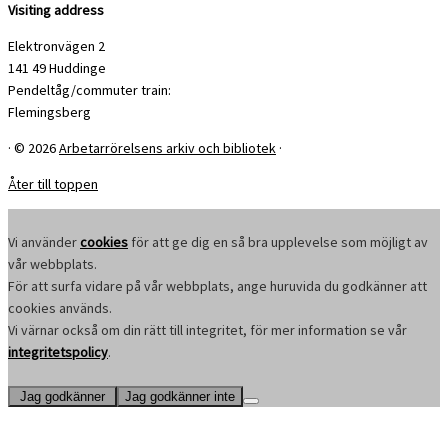
Visiting address
Elektronvägen 2
141 49 Huddinge
Pendeltåg/commuter train:
Flemingsberg
·
© 2026
Arbetarrörelsens arkiv och bibliotek
·
Åter till toppen
Vi använder
cookies
för att ge dig en så bra upplevelse som möjligt av
vår webbplats.
För att surfa vidare på vår webbplats, ange huruvida du godkänner att
cookies används.
Vi värnar också om din rätt till integritet, för mer information se vår
integritetspolicy
.
Jag godkänner
Jag godkänner inte