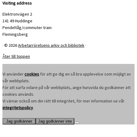
Visiting address
Elektronvägen 2
141 49 Huddinge
Pendeltåg/commuter train:
Flemingsberg
·
© 2026
Arbetarrörelsens arkiv och bibliotek
·
Åter till toppen
Vi använder
cookies
för att ge dig en så bra upplevelse som möjligt av
vår webbplats.
För att surfa vidare på vår webbplats, ange huruvida du godkänner att
cookies används.
Vi värnar också om din rätt till integritet, för mer information se vår
integritetspolicy
.
Jag godkänner
Jag godkänner inte