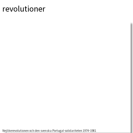
revolutioner
Nejlikerevolutionen och den svenska Portugal-solidariteten 1974–1981
Nejlikerevolutionen fick sitt namn av att folket firade friheten genom att sätta