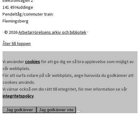
Elektronvägen 2
141 49 Huddinge
Pendeltåg/commuter train:
Flemingsberg
·
© 2026
Arbetarrörelsens arkiv och bibliotek
·
Åter till toppen
Vi använder
cookies
för att ge dig en så bra upplevelse som möjligt av
vår webbplats.
För att surfa vidare på vår webbplats, ange huruvida du godkänner att
cookies används.
Vi värnar också om din rätt till integritet, för mer information se vår
integritetspolicy
.
Jag godkänner
Jag godkänner inte